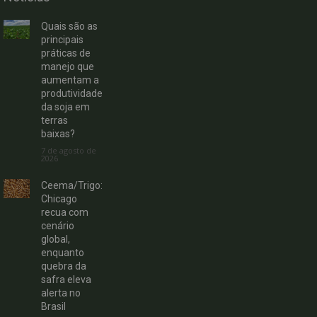
Quais são as
principais
práticas de
manejo que
aumentam a
produtividade
da soja em
terras
baixas?
7 de agosto de
2026
Ceema/Trigo:
Chicago
recua com
cenário
global,
enquanto
quebra da
safra eleva
alerta no
Brasil