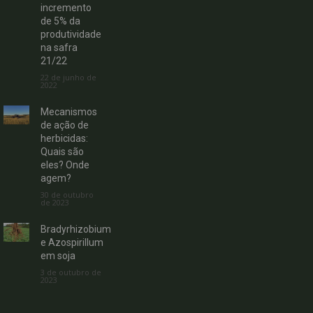
incremento
de 5% da
produtividade
na safra
21/22
22 de junho de
2022
Mecanismos
de ação de
herbicidas:
Quais são
eles? Onde
agem?
30 de outubro
de 2023
Bradyrhizobium
e Azospirillum
em soja
3 de outubro de
2023