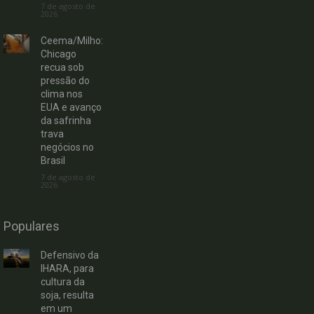
7 de agosto de
2026
Ceema/Milho:
Chicago
recua sob
pressão do
clima nos
EUA e avanço
da safrinha
trava
negócios no
Brasil
7 de agosto de
2026
Populares
Defensivo da
IHARA, para
cultura da
soja, resulta
em um