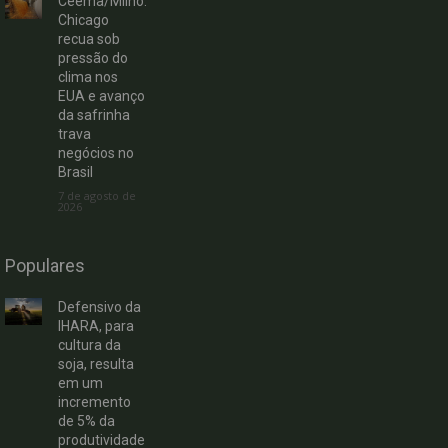
Ceema/Milho:
Chicago
recua sob
pressão do
clima nos
EUA e avanço
da safrinha
trava
negócios no
Brasil
7 de agosto de
2026
Populares
Defensivo da
IHARA, para
cultura da
soja, resulta
em um
incremento
de 5% da
produtividade