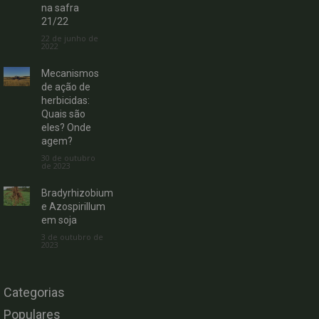
na safra
21/22
22 de junho de
2022
Mecanismos
de ação de
herbicidas:
Quais são
eles? Onde
agem?
30 de outubro
de 2023
Bradyrhizobium
e Azospirillum
em soja
3 de outubro de
2023
Categorias
Populares