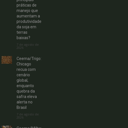
práticas de
manejo que
aumentam a
produtividade
da soja em
terras
baixas?
7 de agosto de
2026
Ceema/Trigo:
Chicago
recua com
cenário
global,
enquanto
quebra da
safra eleva
alerta no
Brasil
7 de agosto de
2026