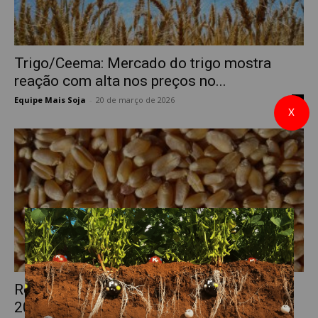
Trigo/Ceema: Mercado do trigo mostra
reação com alta nos preços no...
Equipe Mais Soja
-
20 de março de 2026
0
X
Resultados dos moinhos brasileiros em
2024 estão abaixo da média histórica,...