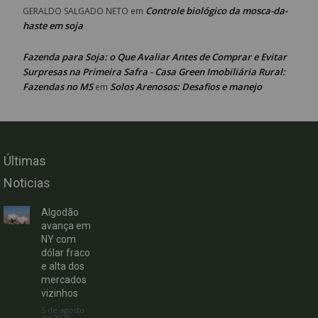
Controle biológico da mosca-da-
GERALDO SALGADO NETO
em
haste em soja
Fazenda para Soja: o Que Avaliar Antes de Comprar e Evitar
Surpresas na Primeira Safra - Casa Green Imobiliária Rural:
Fazendas no MS
Solos Arenosos: Desafios e manejo
em
Últimas
Noticias
Algodão
avança em
NY com
dólar fraco
e alta dos
mercados
vizinhos
5 de agosto
de 2026