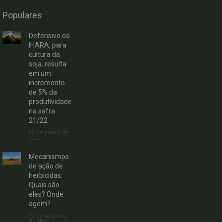
Populares
Defensivo da
IHARA, para
cultura da
soja, resulta
em um
incremento
de 5% da
produtividade
na safra
21/22
22 de junho de
2022
Mecanismos
de ação de
herbicidas:
Quais são
eles? Onde
agem?
30 de outubro
de 2023