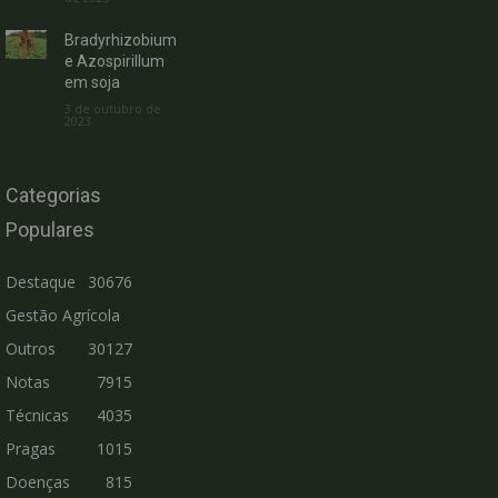
Bradyrhizobium
e Azospirillum
em soja
3 de outubro de
2023
Categorias
Populares
Destaque
30676
Gestão Agrícola
Outros
30127
Notas
7915
Técnicas
4035
Pragas
1015
Doenças
815