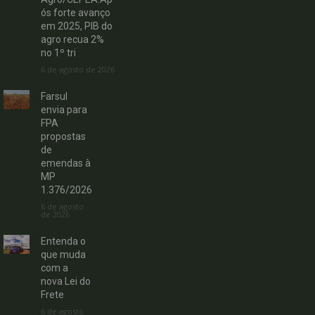
ós forte avanço
em 2025, PIB do
agro recua 2%
no 1º tri
6 de agosto de 2026
Farsul
envia para
FPA
propostas
de
emendas à
MP
1.376/2026
6 de agosto
de 2026
Entenda o
que muda
com a
nova Lei do
Frete
6 de agosto