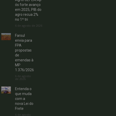
ós forte avanço
em 2025, PIB do
agro recua 2%
no 1º tri
6 de agosto de 2026
Farsul
envia para
FPA
propostas
de
emendas à
MP
1.376/2026
6 de agosto
de 2026
Entenda o
que muda
com a
nova Lei do
Frete
6 de agosto