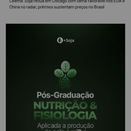
Ceema: Soja recua em Chicago com clima favorável nos EUA e
China no radar; prêmios sustentam preços no Brasil