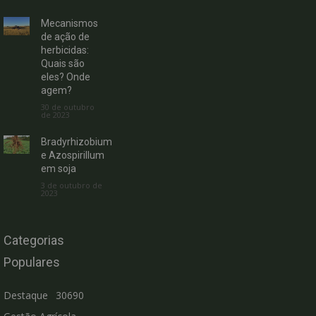
Mecanismos
de ação de
herbicidas:
Quais são
eles? Onde
agem?
30 de outubro
de 2023
Bradyrhizobium
e Azospirillum
em soja
3 de outubro de
2023
Categorias
Populares
Destaque
30690