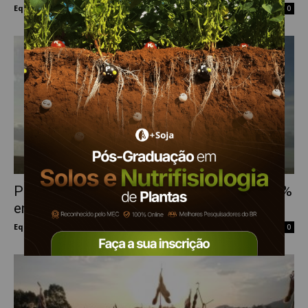
Equipe Mais Soja
-
26 de janeiro de 2021
0
PIB do agronegócio tem expansão de 6,75%
em 2020
Equipe Mais Soja
-
9 de outubro de 2020
0