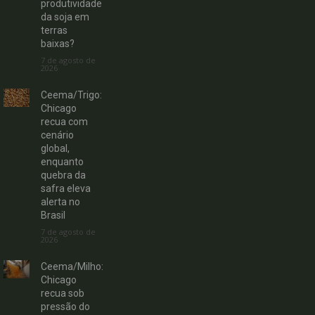
produtividade
da soja em
terras
baixas?
7 de agosto de
2026
Ceema/Trigo:
Chicago
recua com
cenário
global,
enquanto
quebra da
safra eleva
alerta no
Brasil
7 de agosto de
2026
Ceema/Milho:
Chicago
recua sob
pressão do