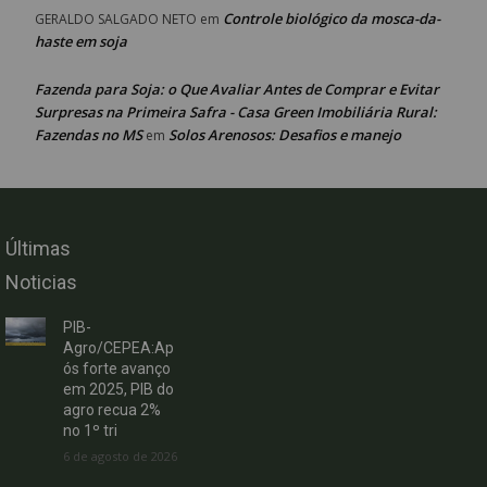
Controle biológico da mosca-da-
GERALDO SALGADO NETO
em
haste em soja
Fazenda para Soja: o Que Avaliar Antes de Comprar e Evitar
Surpresas na Primeira Safra - Casa Green Imobiliária Rural:
Fazendas no MS
Solos Arenosos: Desafios e manejo
em
Últimas
Noticias
PIB-
Agro/CEPEA:Ap
ós forte avanço
em 2025, PIB do
agro recua 2%
no 1º tri
6 de agosto de 2026