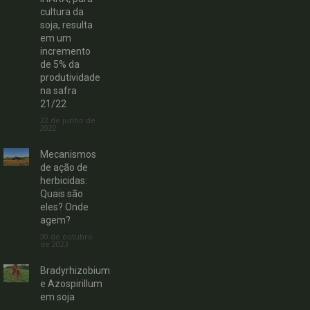
cultura da
soja, resulta
em um
incremento
de 5% da
produtividade
na safra
21/22
22 de junho de
2022
Mecanismos
de ação de
herbicidas:
Quais são
eles? Onde
agem?
30 de outubro
de 2023
Bradyrhizobium
e Azospirillum
em soja