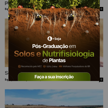
propriedades rurais
Equipe Mais Soja
-
11 de abril de 2023
0
Soja: Preços seguem em queda no RS
Equipe Mais Soja
-
30 de julho de 2021
0