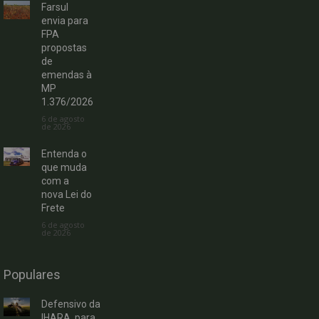
Farsul
envia para
FPA
propostas
de
emendas à
MP
1.376/2026
6 de agosto
de 2026
Entenda o
que muda
com a
nova Lei do
Frete
6 de agosto
de 2026
Populares
Defensivo da
IHARA, para