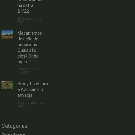
na safra
21/22
22 de junho de
2022
Mecanismos
de ação de
herbicidas:
Quais são
eles? Onde
agem?
30 de outubro
de 2023
Bradyrhizobium
e Azospirillum
em soja
3 de outubro de
2023
Categorias