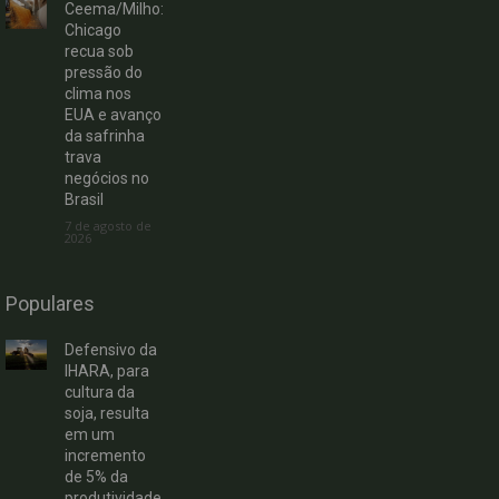
Ceema/Milho:
Chicago
recua sob
pressão do
clima nos
EUA e avanço
da safrinha
trava
negócios no
Brasil
7 de agosto de
2026
Populares
Defensivo da
IHARA, para
cultura da
soja, resulta
em um
incremento
de 5% da
produtividade