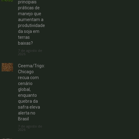
principais
práticas de
manejo que
aumentam a
produtividade
da soja em
terras
baixas?
7 de agosto de
2026
Ceema/Trigo:
Chicago
recua com
cenário
global,
enquanto
quebra da
safra eleva
alerta no
Brasil
7 de agosto de
2026