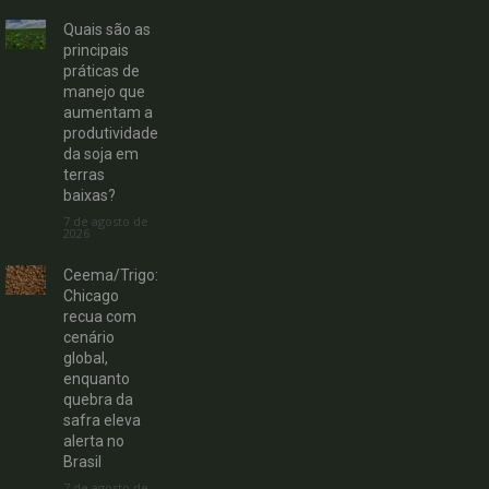
Quais são as
principais
práticas de
manejo que
aumentam a
produtividade
da soja em
terras
baixas?
7 de agosto de
2026
Ceema/Trigo:
Chicago
recua com
cenário
global,
enquanto
quebra da
safra eleva
alerta no
Brasil
7 de agosto de