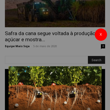
Safra da cana segue voltada à produção de
X
açúcar e mostra...
Equipe Mais Soja
-
5 de maio de 2020
0