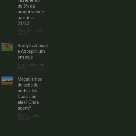
incremento
de 5% da
produtividade
na safra
21/22
22 de junho de
2022
Bradyrhizobium
e Azospirillum
em soja
3 de outubro de
2023
Mecanismos
de ação de
herbicidas:
Quais são
eles? Onde
agem?
30 de outubro
de 2023