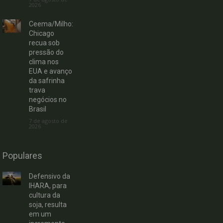
2026
Ceema/Milho:
Chicago
recua sob
pressão do
clima nos
EUA e avanço
da safrinha
trava
negócios no
Brasil
7 de agosto de
2026
Populares
Defensivo da
IHARA, para
cultura da
soja, resulta
em um