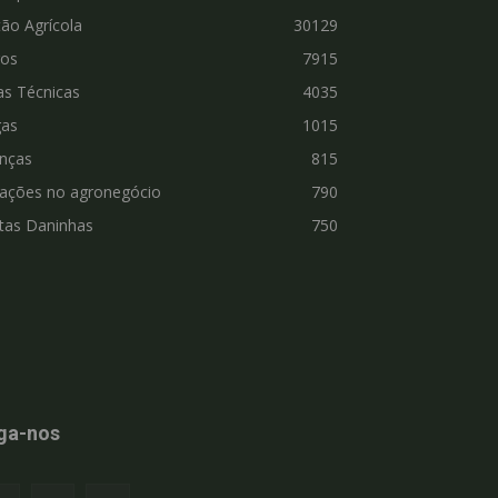
ão Agrícola
30129
ros
7915
as Técnicas
4035
gas
1015
nças
815
vações no agronegócio
790
tas Daninhas
750
ga-nos