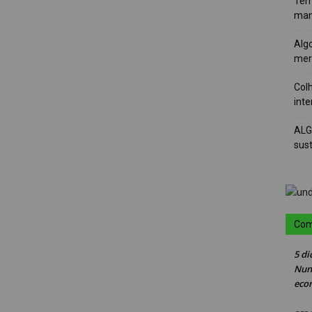
Tem
man
Alg
mer
Colh
int
ALG
sus
Com
5 di
Nun
eco