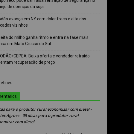
po seco pode dar falsa sensação de segurança no
ejo de doenças da soja
odão avança em NY com dólar fraco e alta dos
cados vizinhos
eita do milho ganha ritmo e entra na fase mais
ensa em Mato Grosso do Sul
ODÃO/CEPEA: Baixa oferta e vendedor retraído
tentam recuperação de preço
entários
cas para o produtor rural economizar com diesel -
tec Agro
05 dicas para o produtor rural
em
nomizar com diesel