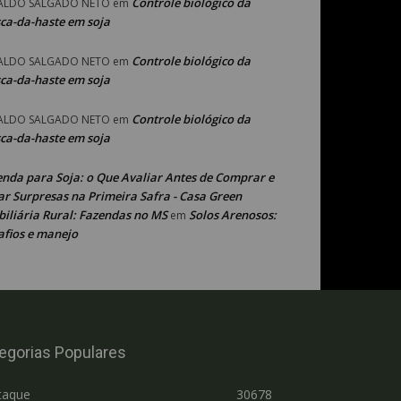
Controle biológico da
ALDO SALGADO NETO
em
ca-da-haste em soja
Controle biológico da
ALDO SALGADO NETO
em
ca-da-haste em soja
Controle biológico da
ALDO SALGADO NETO
em
ca-da-haste em soja
enda para Soja: o Que Avaliar Antes de Comprar e
ar Surpresas na Primeira Safra - Casa Green
iliária Rural: Fazendas no MS
Solos Arenosos:
em
afios e manejo
egorias Populares
taque
30678