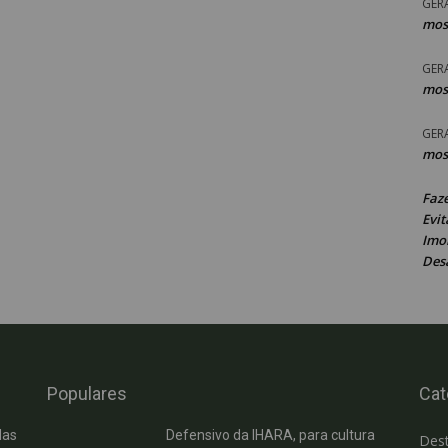
GER
mos
GER
mos
GER
mos
Faz
Evit
Imob
Des
Populares
Cat
das
Defensivo da IHARA, para cultura
Des