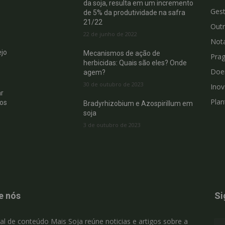
da soja, resulta em um incremento
Gest
de 5% da produtividade na safra
21/22
Out
22 de junho de 2022
Not
jo
Mecanismos de ação de
Pra
herbicidas: Quais são eles? Onde
Doe
agem?
30 de outubro de 2023
Ino
r
Plan
hos
Bradyrhizobium e Azospirillum em
soja
3 de outubro de 2023
e nós
Si
al de conteúdo Mais Soja reúne noticias e artigos sobre a