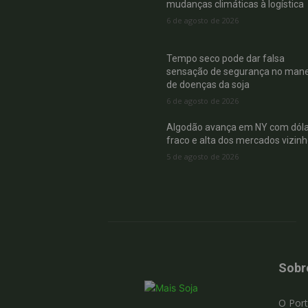
mudanças climáticas à logística
6 de agosto de 2026
Tempo seco pode dar falsa
sensação de segurança no mane
de doenças da soja
6 de agosto de 2026
Algodão avança em NY com dóla
fraco e alta dos mercados vizin
5 de agosto de 2026
Sobr
O Port