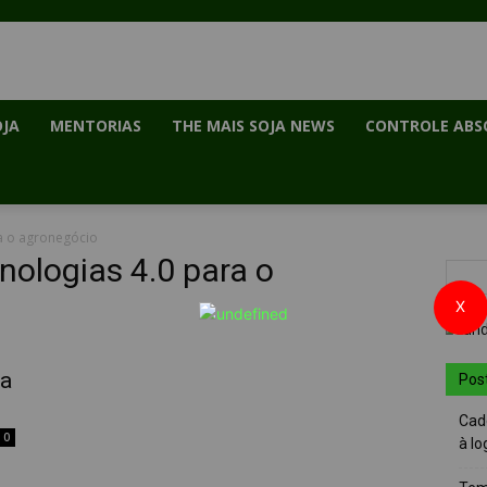
OJA
MENTORIAS
THE MAIS SOJA NEWS
CONTROLE ABS
a o agronegócio
nologias 4.0 para o
X
ra
Pos
Cad
0
à lo