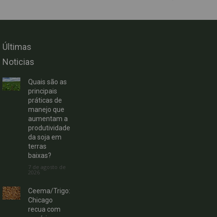
Últimas
Noticias
Quais são as
principais
práticas de
manejo que
aumentam a
produtividade
da soja em
terras
baixas?
7 de agosto de
2026
Ceema/Trigo:
Chicago
recua com