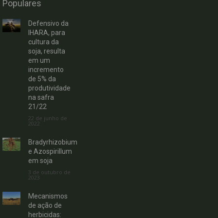
Populares
Defensivo da
IHARA, para
cultura da
soja, resulta
em um
incremento
de 5% da
produtividade
na safra
21/22
22 de junho de
2022
Bradyrhizobium
e Azospirillum
em soja
3 de outubro de
2023
Mecanismos
de ação de
herbicidas: