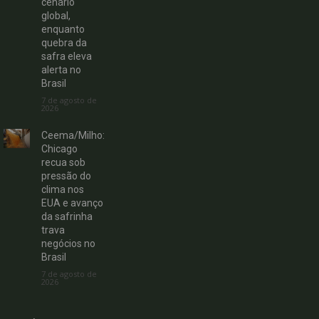
cenário
global,
enquanto
quebra da
safra eleva
alerta no
Brasil
7 de agosto de
2026
Ceema/Milho:
Chicago
recua sob
pressão do
clima nos
EUA e avanço
da safrinha
trava
negócios no
Brasil
7 de agosto de
2026