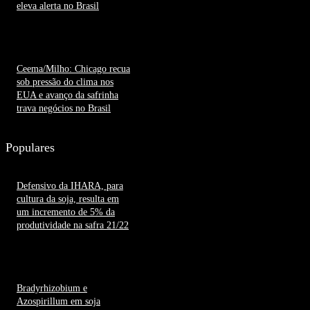
eleva alerta no Brasil
7 de agosto de 2026
Ceema/Milho: Chicago recua
sob pressão do clima nos
EUA e avanço da safrinha
trava negócios no Brasil
7 de agosto de 2026
Populares
Defensivo da IHARA, para
cultura da soja, resulta em
um incremento de 5% da
produtividade na safra 21/22
22 de junho de 2022
Bradyrhizobium e
Azospirillum em soja