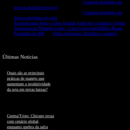
GERALDO SALGADO NETO
em
Controle biológico da
mosca-da-haste em soja
GERALDO SALGADO NETO
em
Controle biológico da
mosca-da-haste em soja
Fazenda para Soja: o Que Avaliar Antes de Comprar e Evitar
Surpresas na Primeira Safra - Casa Green Imobiliária Rural:
Fazendas no MS
em
Solos Arenosos: Desafios e manejo
Últimas Noticias
Quais são as principais
práticas de manejo que
aumentam a produtividade
da soja em terras baixas?
7 de agosto de 2026
Ceema/Trigo: Chicago recua
com cenário global,
enquanto quebra da safra