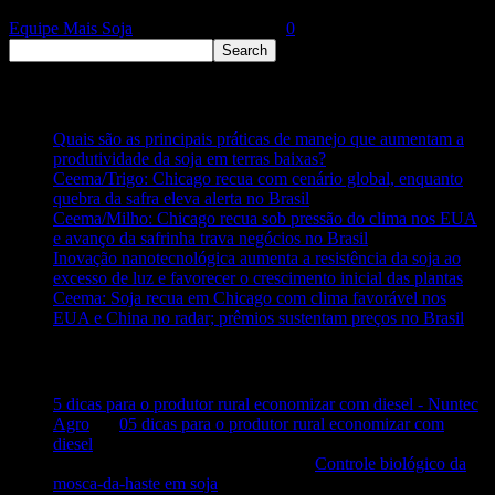
Equipe Mais Soja
-
15 de abril de 2021
0
Posts recentes
Quais são as principais práticas de manejo que aumentam a
produtividade da soja em terras baixas?
Ceema/Trigo: Chicago recua com cenário global, enquanto
quebra da safra eleva alerta no Brasil
Ceema/Milho: Chicago recua sob pressão do clima nos EUA
e avanço da safrinha trava negócios no Brasil
Inovação nanotecnológica aumenta a resistência da soja ao
excesso de luz e favorecer o crescimento inicial das plantas
Ceema: Soja recua em Chicago com clima favorável nos
EUA e China no radar; prêmios sustentam preços no Brasil
Comentários
5 dicas para o produtor rural economizar com diesel - Nuntec
Agro
em
05 dicas para o produtor rural economizar com
diesel
GERALDO SALGADO NETO
em
Controle biológico da
mosca-da-haste em soja