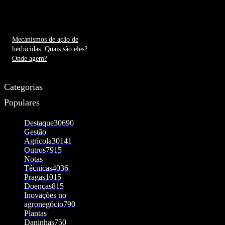
3 de outubro de 2023
Mecanismos de ação de
herbicidas: Quais são eles?
Onde agem?
30 de outubro de 2023
Categorias
Populares
Destaque
30690
Gestão
Agrícola
30141
Outros
7915
Notas
Técnicas
4036
Pragas
1015
Doenças
815
Inovações no
agronegócio
790
Plantas
Daninhas
750