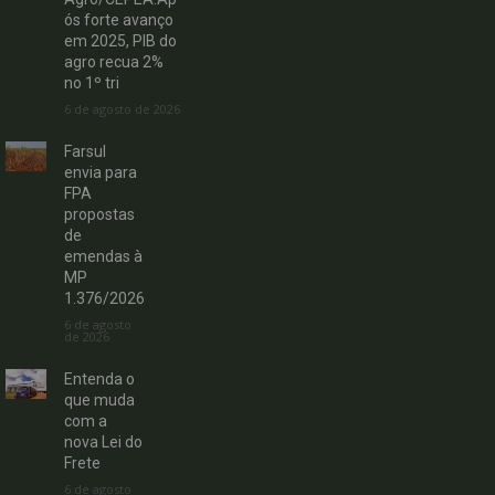
ós forte avanço
em 2025, PIB do
agro recua 2%
no 1º tri
6 de agosto de 2026
Farsul
envia para
FPA
propostas
de
emendas à
MP
1.376/2026
6 de agosto
de 2026
Entenda o
que muda
com a
nova Lei do
Frete
6 de agosto