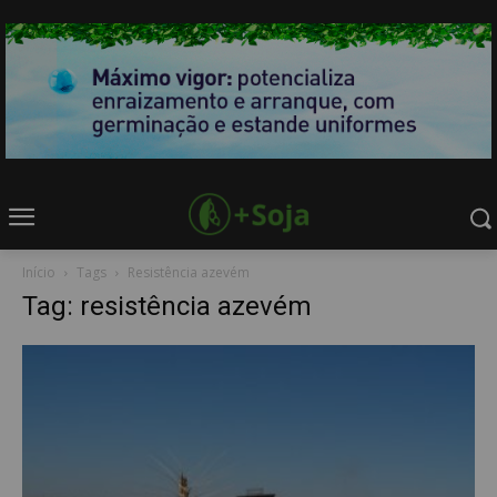
Início
Tags
Resistência azevém
Tag: resistência azevém