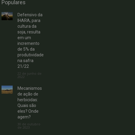
Populares
Defensivo da
IHARA, para
cultura da
soja, resulta
em um
incremento
de 5% da
produtividade
na safra
21/22
22 de junho de
2022
Mecanismos
de ação de
herbicidas:
Quais são
eles? Onde
agem?
30 de outubro
de 2023