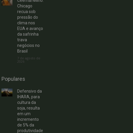
Ceema/Milho:
Chicago
recua sob
pressão do
clima nos
EUA e avanço
da safrinha
trava
negócios no
Brasil
7 de agosto de
2026
Populares
Defensivo da
IHARA, para
cultura da
soja, resulta
em um
incremento
de 5% da
produtividade