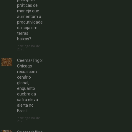
práticas de
manejo que
aumentam a
produtividade
da soja em
terras
baixas?
7 de agosto de
2026
Ceema/Trigo:
Chicago
recua com
cenário
global,
enquanto
quebra da
safra eleva
alerta no
Brasil
7 de agosto de
2026