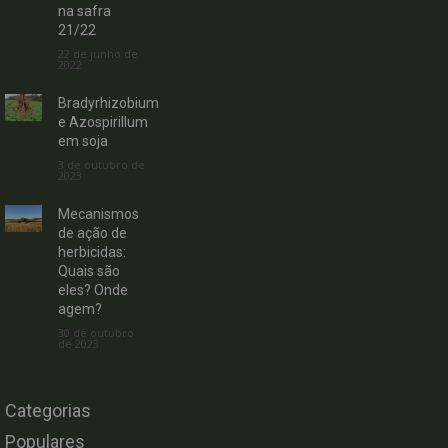
na safra
21/22
22 de junho de
2022
Bradyrhizobium
e Azospirillum
em soja
3 de outubro de
2023
Mecanismos
de ação de
herbicidas:
Quais são
eles? Onde
agem?
30 de outubro
de 2023
Categorias
Populares