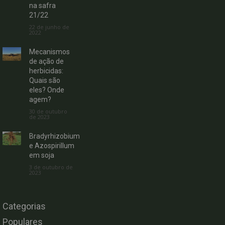
na safra
21/22
22 de junho de
2022
Mecanismos
de ação de
herbicidas:
Quais são
eles? Onde
agem?
30 de outubro
de 2023
Bradyrhizobium
e Azospirillum
em soja
3 de outubro de
2023
Categorias
Populares