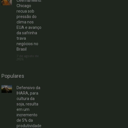
Ceema/Milho:
Chicago
recua sob
pressão do
clima nos
EUA e avanço
da safrinha
trava
negócios no
Brasil
7 de agosto de
2026
Populares
Defensivo da
IHARA, para
cultura da
soja, resulta
em um
incremento
de 5% da
produtividade