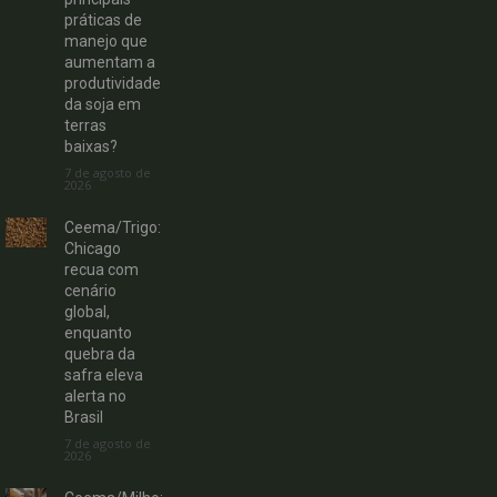
práticas de
manejo que
aumentam a
produtividade
da soja em
terras
baixas?
7 de agosto de
2026
Ceema/Trigo:
Chicago
recua com
cenário
global,
enquanto
quebra da
safra eleva
alerta no
Brasil
7 de agosto de
2026