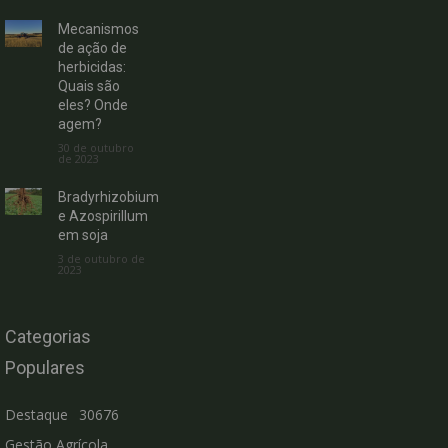
Mecanismos
de ação de
herbicidas:
Quais são
eles? Onde
agem?
30 de outubro
de 2023
Bradyrhizobium
e Azospirillum
em soja
3 de outubro de
2023
Categorias
Populares
Destaque
30676
Gestão Agrícola