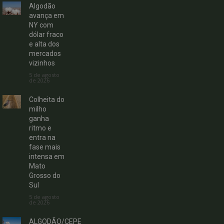
Algodão
avança em
NY com
dólar fraco
e alta dos
mercados
vizinhos
5 de agosto
de 2026
Colheita do
milho
ganha
ritmo e
entra na
fase mais
intensa em
Mato
Grosso do
Sul
5 de agosto
de 2026
ALGODÃO/CEPE