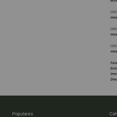
eco
GER
mos
GER
mos
GER
mos
Faz
Evit
Imob
Des
Populares
Cat