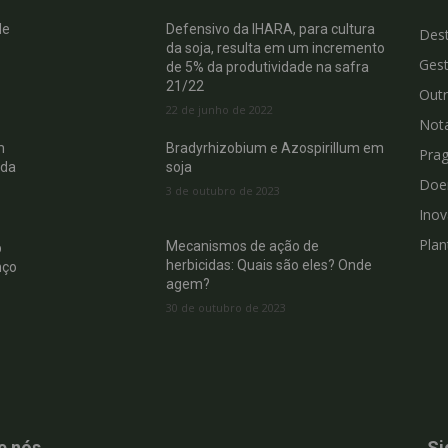
de
Defensivo da IHARA, para cultura
Des
da soja, resulta em um incremento
Gest
de 5% da produtividade na safra
21/22
Out
22 de junho de 2022
Not
m
Bradyrhizobium e Azospirillum em
Pra
 da
soja
Doe
3 de outubro de 2023
Ino
Plan
Mecanismos de ação de
b
herbicidas: Quais são eles? Onde
nço
agem?
30 de outubro de 2023
e nós
Si