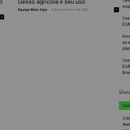
Cee
o
Gesso agrícola e seu uso
enqu
Equipe Mais Soja
-
4 de novembro de 2020
1
0
Cee
EUA 
Ino
ao e
pla
Cee
EUA
Bras
Com
5 di
Nun