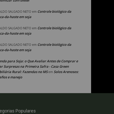
nomizar com diesel
Controle biológico da
ALDO SALGADO NETO
em
ca-da-haste em soja
Controle biológico da
ALDO SALGADO NETO
em
ca-da-haste em soja
Controle biológico da
ALDO SALGADO NETO
em
ca-da-haste em soja
enda para Soja: o Que Avaliar Antes de Comprar e
ar Surpresas na Primeira Safra - Casa Green
iliária Rural: Fazendas no MS
Solos Arenosos:
em
afios e manejo
egorias Populares