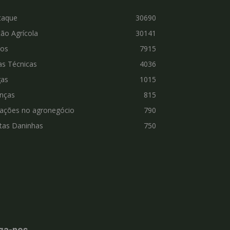
taque
30690
ão Agrícola
30141
ros
7915
as Técnicas
4036
gas
1015
nças
815
vações no agronegócio
790
tas Daninhas
750
ga-nos