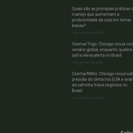
Quais são as principais práticas 
manejo que aumentam a
produtividade da soja em terras
baixas?
7 de agosto de 2026
Ceema/Trigo: Chicago recua co
cenário global, enquanto quebra
safra eleva alerta no Brasil
7 de agosto de 2026
Ceema/Milho: Chicago recua so
pressão do clima nos EUA e ava
da safrinha trava negócios no
Brasil
7 de agosto de 2026
Sobr