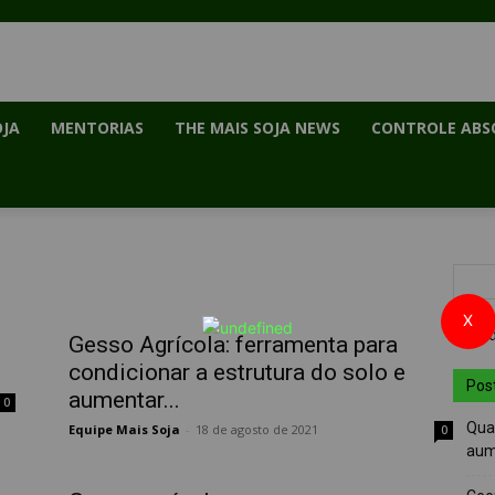
OJA
MENTORIAS
THE MAIS SOJA NEWS
CONTROLE ABS
X
Gesso Agrícola: ferramenta para
condicionar a estrutura do solo e
Pos
aumentar...
0
Quai
Equipe Mais Soja
-
18 de agosto de 2021
0
aum