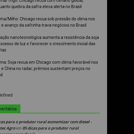
ma/Trigo: Chicago recua com cenário global,
anto quebra da safra eleva alerta no Brasil
ma/Milho: Chicago recua sob pressão do clima nos
e avanço da safrinha trava negócios no Brasil
vação nanotecnológica aumenta a resistência da soja
xcesso de luz e favorecer o crescimento inicial das
ntas
ma: Soja recua em Chicago com clima favorável nos
 e China no radar; prêmios sustentam preços no
il
entários
cas para o produtor rural economizar com diesel -
tec Agro
05 dicas para o produtor rural
em