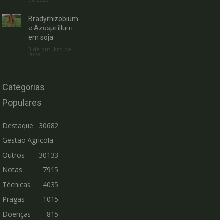
Bradyrhizobium
e Azospirillum
em soja
3 de outubro de
2023
Categorias
Populares
Destaque
30682
Gestão Agrícola
Outros
30133
Notas
7915
Técnicas
4035
Pragas
1015
Doenças
815