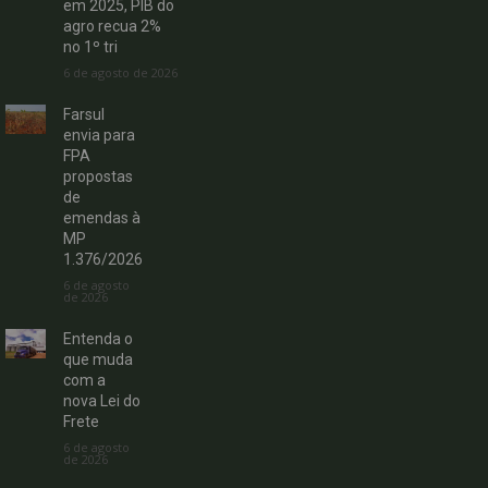
em 2025, PIB do
agro recua 2%
no 1º tri
6 de agosto de 2026
Farsul
envia para
FPA
propostas
de
emendas à
MP
1.376/2026
6 de agosto
de 2026
Entenda o
que muda
com a
nova Lei do
Frete
6 de agosto
de 2026