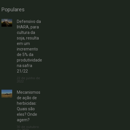
Populares
Defensivo da
IHARA, para
cultura da
soja, resulta
em um
incremento
de 5% da
produtividade
na safra
21/22
22 de junho de
2022
Mecanismos
de ação de
herbicidas:
Quais são
eles? Onde
agem?
30 de outubro
de 2023