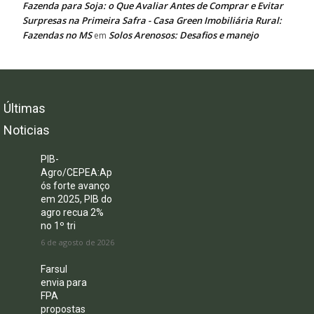
Fazenda para Soja: o Que Avaliar Antes de Comprar e Evitar
Surpresas na Primeira Safra - Casa Green Imobiliária Rural:
Fazendas no MS
Solos Arenosos: Desafios e manejo
em
Últimas
Noticias
PIB-
Agro/CEPEA:Ap
ós forte avanço
em 2025, PIB do
agro recua 2%
no 1º tri
6 de agosto de 2026
Farsul
envia para
FPA
propostas