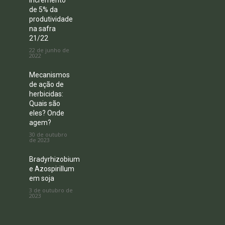
incremento
de 5% da
produtividade
na safra
21/22
22 de junho de
2022
Mecanismos
de ação de
herbicidas:
Quais são
eles? Onde
agem?
30 de outubro
de 2023
Bradyrhizobium
e Azospirillum
em soja
3 de outubro de
2023