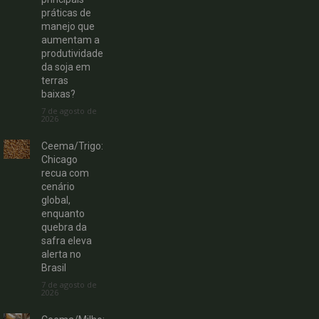
práticas de
manejo que
aumentam a
produtividade
da soja em
terras
baixas?
7 de agosto de
2026
Ceema/Trigo:
Chicago
recua com
cenário
global,
enquanto
quebra da
safra eleva
alerta no
Brasil
7 de agosto de
2026