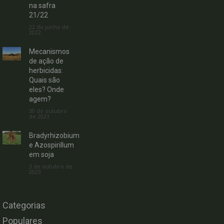
na safra
21/22
22 de junho de
2022
Mecanismos
de ação de
herbicidas:
Quais são
eles? Onde
agem?
30 de outubro
de 2023
Bradyrhizobium
e Azospirillum
em soja
3 de outubro de
2023
Categorias
Populares