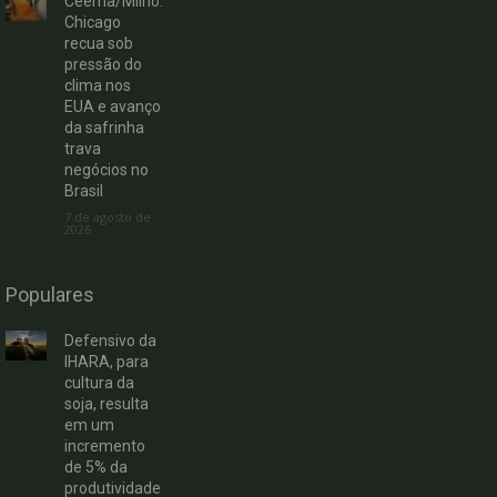
Ceema/Milho:
Chicago
recua sob
pressão do
clima nos
EUA e avanço
da safrinha
trava
negócios no
Brasil
7 de agosto de
2026
Populares
Defensivo da
IHARA, para
cultura da
soja, resulta
em um
incremento
de 5% da
produtividade