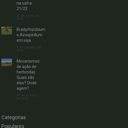
na safra
21/22
22 de junho de
2022
Bradyrhizobium
e Azospirillum
em soja
3 de outubro de
2023
Mecanismos
de ação de
herbicidas:
Quais são
eles? Onde
agem?
30 de outubro
de 2023
Categorias
Populares