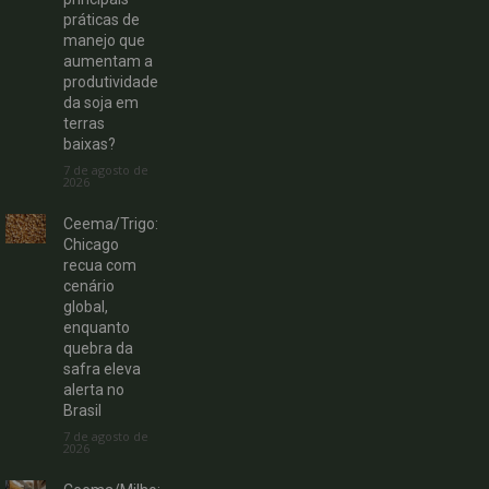
práticas de
manejo que
aumentam a
produtividade
da soja em
terras
baixas?
7 de agosto de
2026
Ceema/Trigo:
Chicago
recua com
cenário
global,
enquanto
quebra da
safra eleva
alerta no
Brasil
7 de agosto de
2026