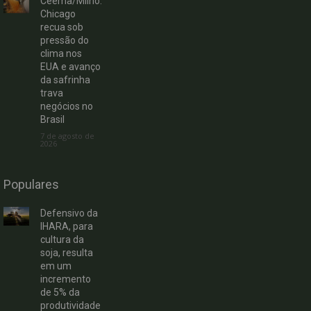
Ceema/Milho:
Chicago
recua sob
pressão do
clima nos
EUA e avanço
da safrinha
trava
negócios no
Brasil
7 de agosto de
2026
Populares
Defensivo da
IHARA, para
cultura da
soja, resulta
em um
incremento
de 5% da
produtividade