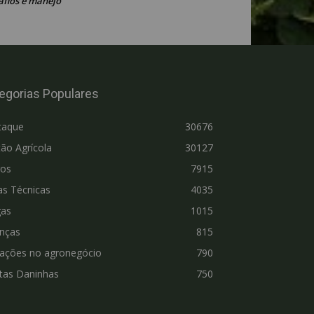
afios e manejo
egorias Populares
taque
30676
ão Agrícola
30127
ros
7915
as Técnicas
4035
gas
1015
nças
815
vações no agronegócio
790
tas Daninhas
750