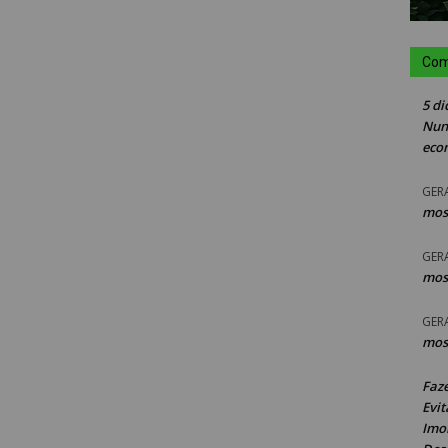
Com
5 di
Nun
eco
GER
mos
GER
mos
GER
mos
Faz
Evit
Imob