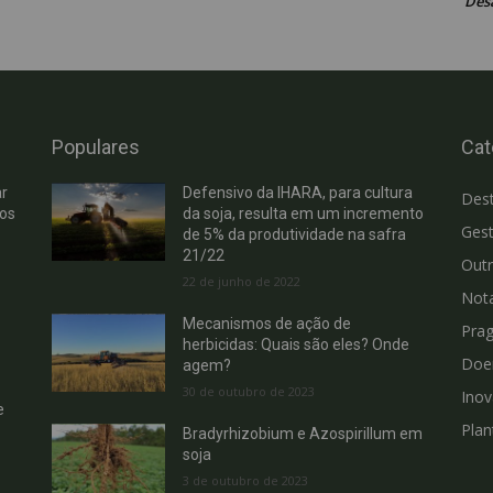
Des
Populares
Cat
r
Defensivo da IHARA, para cultura
Des
hos
da soja, resulta em um incremento
Gest
de 5% da produtividade na safra
21/22
Out
22 de junho de 2022
Not
Mecanismos de ação de
Pra
herbicidas: Quais são eles? Onde
Doe
agem?
30 de outubro de 2023
Ino
e
Plan
Bradyrhizobium e Azospirillum em
soja
3 de outubro de 2023