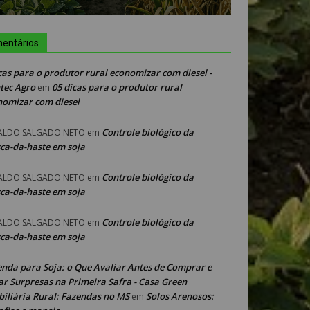
entários
cas para o produtor rural economizar com diesel -
tec Agro
05 dicas para o produtor rural
em
nomizar com diesel
Controle biológico da
ALDO SALGADO NETO
em
ca-da-haste em soja
Controle biológico da
ALDO SALGADO NETO
em
ca-da-haste em soja
Controle biológico da
ALDO SALGADO NETO
em
ca-da-haste em soja
enda para Soja: o Que Avaliar Antes de Comprar e
ar Surpresas na Primeira Safra - Casa Green
iliária Rural: Fazendas no MS
Solos Arenosos:
em