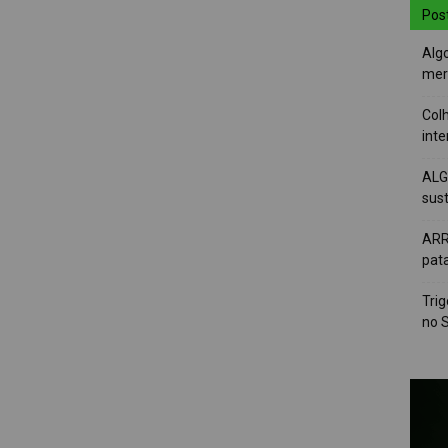
Pos
Alg
mer
Colh
int
ALG
sus
ARR
pat
Tri
no 