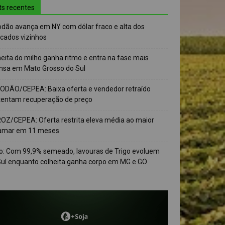
ts recentes
odão avança em NY com dólar fraco e alta dos
cados vizinhos
eita do milho ganha ritmo e entra na fase mais
ensa em Mato Grosso do Sul
ODÃO/CEPEA: Baixa oferta e vendedor retraído
tentam recuperação de preço
OZ/CEPEA: Oferta restrita eleva média ao maior
amar em 11 meses
go: Com 99,9% semeado, lavouras de Trigo evoluem
Sul enquanto colheita ganha corpo em MG e GO