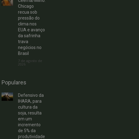
Ceema/Milho:
Chicago
recua sob
pressão do
clima nos
EUA e avanço
da safrinha
trava
negócios no
Brasil
7 de agosto de
2026
Populares
Defensivo da
IHARA, para
cultura da
soja, resulta
em um
incremento
de 5% da
produtividade