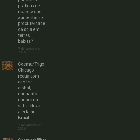
práticas de
manejo que
aumentam a
produtividade
da soja em
terras
baixas?
7 de agosto de
2026
Ceema/Trigo:
Chicago
recua com
cenário
global,
enquanto
quebra da
safra eleva
alerta no
Brasil
7 de agosto de
2026