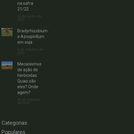
na safra
21/22
22 de junho de
2022
Bradyrhizobium
e Azospirillum
em soja
3 de outubro de
2023
Mecanismos
de ação de
herbicidas:
Quais são
eles? Onde
agem?
30 de outubro
de 2023
Categorias
Populares