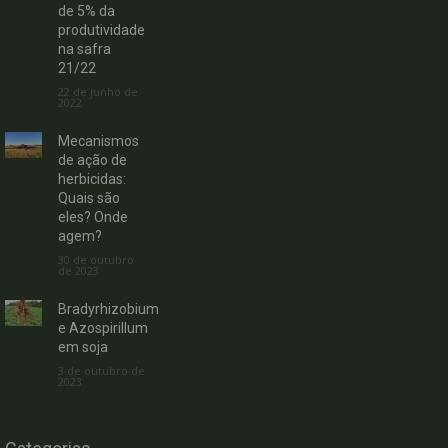
de 5% da
produtividade
na safra
21/22
22 de junho de
2022
Mecanismos
de ação de
herbicidas:
Quais são
eles? Onde
agem?
30 de outubro
de 2023
Bradyrhizobium
e Azospirillum
em soja
3 de outubro de
2023