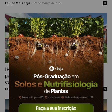
Equipe Mais Soja
-
29 de março de 2023
0
IHARA apresenta lançamentos e soluções
para alavancar a produtividade das
culturas...
Equipe Mais Soja
-
23 de março de 2023
0