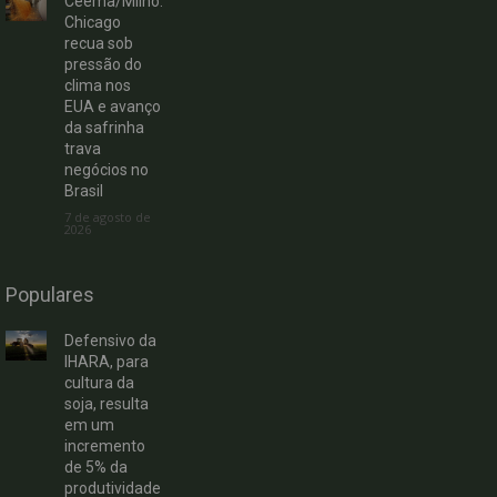
Ceema/Milho:
Chicago
recua sob
pressão do
clima nos
EUA e avanço
da safrinha
trava
negócios no
Brasil
7 de agosto de
2026
Populares
Defensivo da
IHARA, para
cultura da
soja, resulta
em um
incremento
de 5% da
produtividade