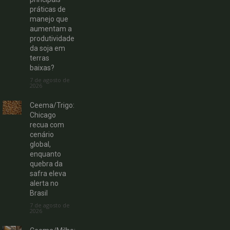
práticas de
manejo que
aumentam a
produtividade
da soja em
terras
baixas?
7 de agosto de
2026
Ceema/Trigo:
Chicago
recua com
cenário
global,
enquanto
quebra da
safra eleva
alerta no
Brasil
7 de agosto de
2026