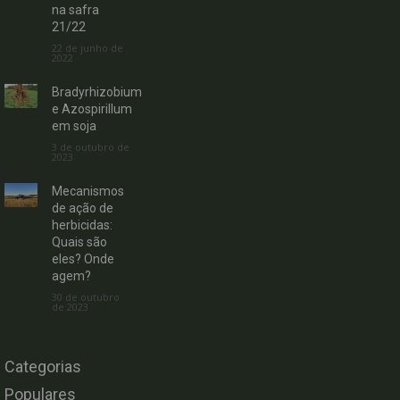
na safra
21/22
22 de junho de
2022
Bradyrhizobium
e Azospirillum
em soja
3 de outubro de
2023
Mecanismos
de ação de
herbicidas:
Quais são
eles? Onde
agem?
30 de outubro
de 2023
Categorias
Populares