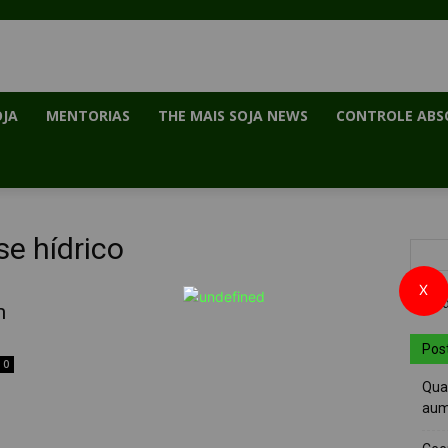
OJA
MENTORIAS
THE MAIS SOJA NEWS
CONTROLE ABS
se hídrico
X
m
o
Pos
0
Quai
aum