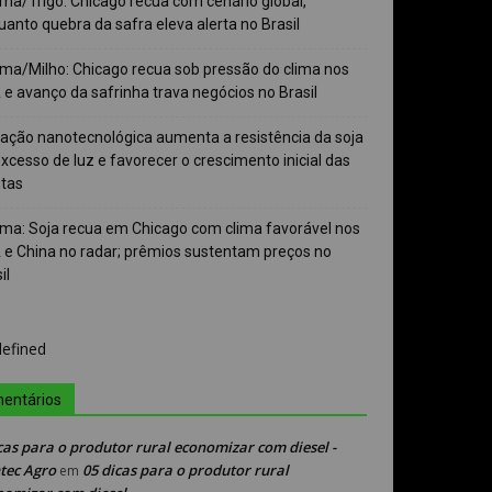
ma/Trigo: Chicago recua com cenário global,
anto quebra da safra eleva alerta no Brasil
ma/Milho: Chicago recua sob pressão do clima nos
e avanço da safrinha trava negócios no Brasil
vação nanotecnológica aumenta a resistência da soja
xcesso de luz e favorecer o crescimento inicial das
ntas
ma: Soja recua em Chicago com clima favorável nos
 e China no radar; prêmios sustentam preços no
il
entários
cas para o produtor rural economizar com diesel -
tec Agro
05 dicas para o produtor rural
em