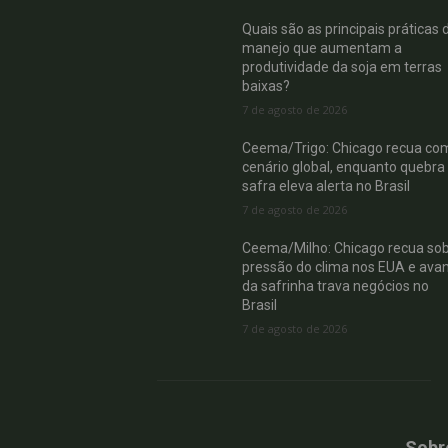
Quais são as principais práticas 
manejo que aumentam a
produtividade da soja em terras
baixas?
7 de agosto de 2026
Ceema/Trigo: Chicago recua co
cenário global, enquanto quebra
safra eleva alerta no Brasil
7 de agosto de 2026
Ceema/Milho: Chicago recua so
pressão do clima nos EUA e ava
da safrinha trava negócios no
Brasil
7 de agosto de 2026
Sobr