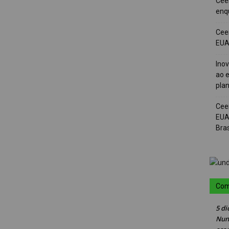
Cee
enqu
Cee
EUA 
Ino
ao e
pla
Cee
EUA
Bras
Com
5 di
Nun