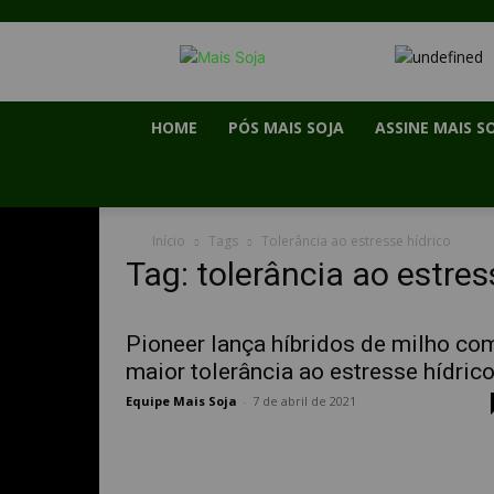
HOME
PÓS MAIS SOJA
ASSINE MAIS S
Início
Tags
Tolerância ao estresse hídrico
Tag: tolerância ao estres
Pioneer lança híbridos de milho co
maior tolerância ao estresse hídric
Equipe Mais Soja
-
7 de abril de 2021