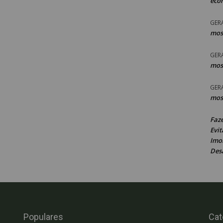
eco
GER
mos
GER
mos
GER
mos
Faz
Evit
Imob
Des
Populares
Cat