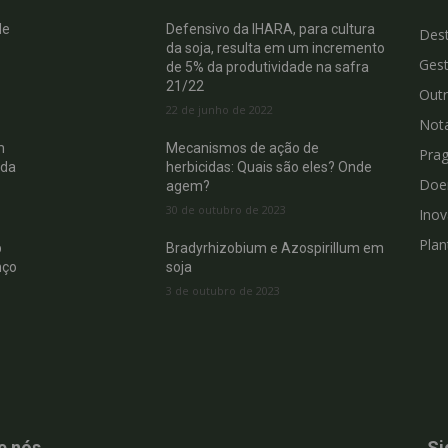
de
Defensivo da IHARA, para cultura
Des
da soja, resulta em um incremento
Gest
de 5% da produtividade na safra
21/22
Out
22 de junho de 2022
Not
m
Mecanismos de ação de
Pra
 da
herbicidas: Quais são eles? Onde
Doe
agem?
30 de outubro de 2023
Ino
Plan
b
Bradyrhizobium e Azospirillum em
nço
soja
3 de outubro de 2023
e nós
Si