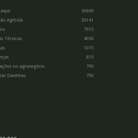
taque
30690
ão Agrícola
30141
ros
7915
as Técnicas
4036
gas
1015
nças
815
vações no agronegócio
790
tas Daninhas
750
ga-nos