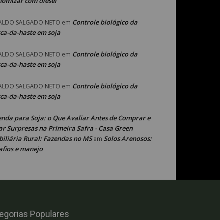
nomizar com diesel
Controle biológico da
ALDO SALGADO NETO
em
ca-da-haste em soja
Controle biológico da
ALDO SALGADO NETO
em
ca-da-haste em soja
Controle biológico da
ALDO SALGADO NETO
em
ca-da-haste em soja
enda para Soja: o Que Avaliar Antes de Comprar e
ar Surpresas na Primeira Safra - Casa Green
iliária Rural: Fazendas no MS
Solos Arenosos:
em
afios e manejo
egorias Populares