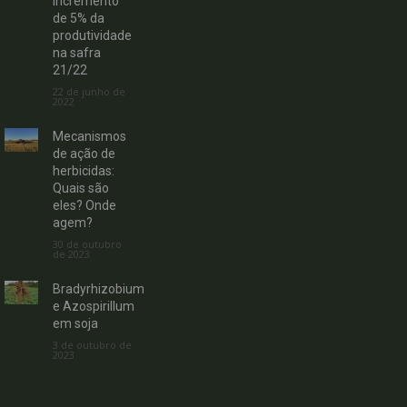
incremento
de 5% da
produtividade
na safra
21/22
22 de junho de
2022
Mecanismos
de ação de
herbicidas:
Quais são
eles? Onde
agem?
30 de outubro
de 2023
Bradyrhizobium
e Azospirillum
em soja
3 de outubro de
2023