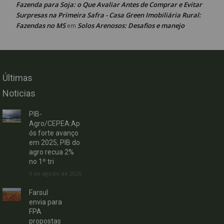
Fazenda para Soja: o Que Avaliar Antes de Comprar e Evitar
Surpresas na Primeira Safra - Casa Green Imobiliária Rural:
Fazendas no MS
Solos Arenosos: Desafios e manejo
em
Últimas
Noticias
PIB-
Agro/CEPEA:Ap
ós forte avanço
em 2025, PIB do
agro recua 2%
no 1º tri
6 de agosto de 2026
Farsul
envia para
FPA
propostas