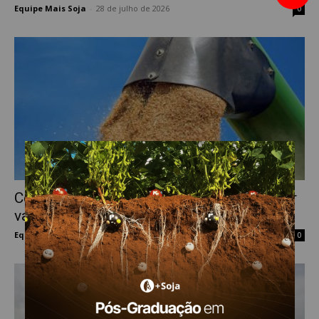
Equipe Mais Soja
-
28 de julho de 2026
0
Ceema: Trigo dispara em Chicago ao maior
valor em 3 anos,...
Equipe Mais Soja
-
27 de julho de 2026
0