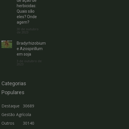
de ação de
herbicidas:
Quais são
eles? Onde
agem?
30 de outubro
de 2023
Bradyrhizobium
e Azospirillum
em soja
3 de outubro de
2023
Categorias
Populares
Destaque
30689
Gestão Agrícola
Outros
30140