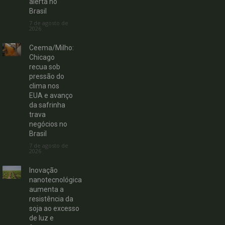
alerta no
Brasil
7 de agosto de
2026
Ceema/Milho:
Chicago
recua sob
pressão do
clima nos
EUA e avanço
da safrinha
trava
negócios no
Brasil
7 de agosto de
2026
Inovação
nanotecnológica
aumenta a
resistência da
soja ao excesso
de luz e