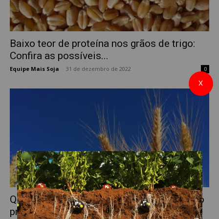
Baixo teor de proteína nos grãos de trigo:
Confira as possíveis...
Equipe Mais Soja
-
31 de dezembro de 2022
0
X
Qualidade do trigo é tão importante quanto
produtividade?