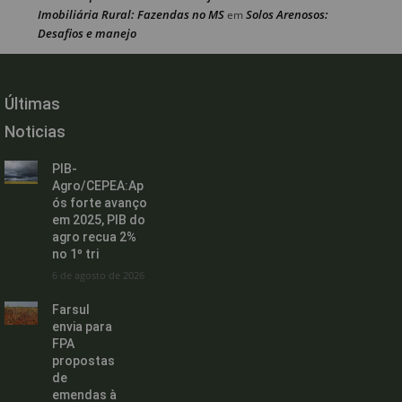
Imobiliária Rural: Fazendas no MS
Solos Arenosos:
em
Desafios e manejo
Últimas
Noticias
PIB-
Agro/CEPEA:Ap
ós forte avanço
em 2025, PIB do
agro recua 2%
no 1º tri
6 de agosto de 2026
Farsul
envia para
FPA
propostas
de
emendas à