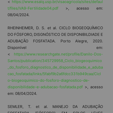
<
https://www.esalq.usp.br/visaoagricola/sites/defaul
t/files/VA9-Fertilidade04.pdf
>, acesso em:
08/04/2024.
RHEINHEIMER, D. S. et al. CICLO BIOGEOQUÍMICO
DO FÓSFORO, DISGNÓSTICO DE DISPONIBILDIADE E
ADUBAÇÃO FOSFATADA. Porto Alegre, 2020.
Disponível em:
<
https://www.researchgate.net/profile/Danilo-Dos-
Santos/publication/345729958_Ciclo_biogeoquimico
_do_fosforo_diagnostico_de_disponibilidade_e_aduba
cao_fosfatada/links/5fabf9b2a6fdcc331b949caa/Cicl
o-biogeoquimico-do-fosforo-diagnostico-de-
disponibilidade-e-adubacao-fosfatada.pdf
>, acesso
em: 08/04/2024.
SEMLER, T. et al. MANEJO DA ADUBAÇÃO