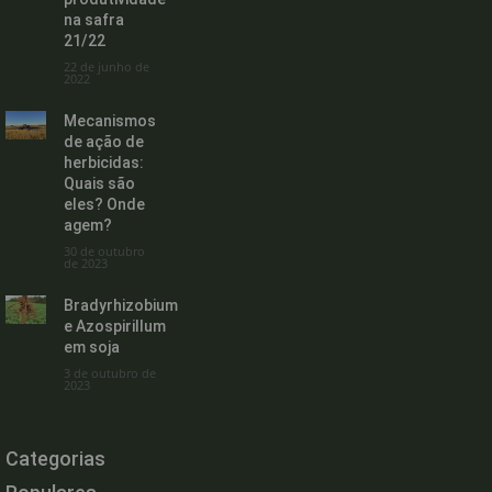
na safra
21/22
22 de junho de
2022
Mecanismos
de ação de
herbicidas:
Quais são
eles? Onde
agem?
30 de outubro
de 2023
Bradyrhizobium
e Azospirillum
em soja
3 de outubro de
2023
Categorias