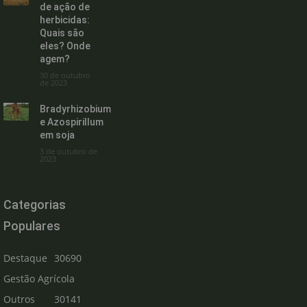
de ação de
herbicidas:
Quais são
eles? Onde
agem?
30 de outubro
de 2023
Bradyrhizobium
e Azospirillum
em soja
3 de outubro de
2023
Categorias
Populares
Destaque
30690
Gestão Agrícola
Outros
30141