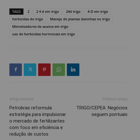
TAGS
2
2 4 d em trigo
24d trigo
4-D em trigo
herbicidas do trigo
Manejo de plantas daninhas no trigo
Mimetizadores de auxina em trigo
uso de herbicidas hormonais em trigo
Artigo anterior
Próximo artigo
Petrobras reformula
TRIGO/CEPEA: Negócios
estratégia para impulsionar
seguem pontuais
o mercado de fertilizantes
com foco em eficiência e
redução de custos