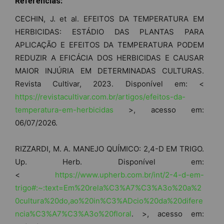
Referências:
CECHIN, J. et al. EFEITOS DA TEMPERATURA EM
HERBICIDAS: ESTÁDIO DAS PLANTAS PARA
APLICAÇÃO E EFEITOS DA TEMPERATURA PODEM
REDUZIR A EFICÁCIA DOS HERBICIDAS E CAUSAR
MAIOR INJÚRIA EM DETERMINADAS CULTURAS.
Revista Cultivar, 2023. Disponível em: <
https://revistacultivar.com.br/artigos/efeitos-da-
temperatura-em-herbicidas
>, acesso em:
06/07/2026.
RIZZARDI, M. A. MANEJO QUÍMICO: 2,4-D EM TRIGO.
Up. Herb. Disponível em:
<
https://www.upherb.com.br/int/2-4-d-em-
trigo#:~:text=Em%20rela%C3%A7%C3%A3o%20a%2
0cultura%20do,ao%20in%C3%ADcio%20da%20difere
ncia%C3%A7%C3%A3o%20floral
. >, acesso em: