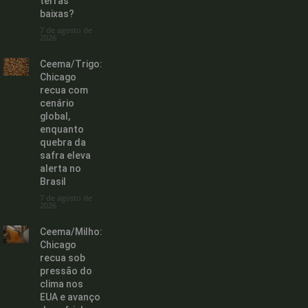
terras
baixas?
7 de agosto de
2026
Ceema/Trigo:
Chicago
recua com
cenário
global,
enquanto
quebra da
safra eleva
alerta no
Brasil
7 de agosto de
2026
Ceema/Milho:
Chicago
recua sob
pressão do
clima nos
EUA e avanço