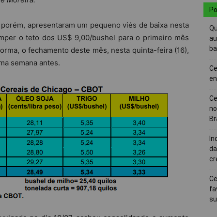
Po
 porém, apresentaram um pequeno viés de baixa nesta
Qu
mper o teto dos US$ 9,00/bushel para o primeiro mês
au
ba
forma, o fechamento deste mês, nesta quinta-feira (16),
uma semana antes.
Ce
en
Ce
no
Br
In
da
cr
Ce
fa
su