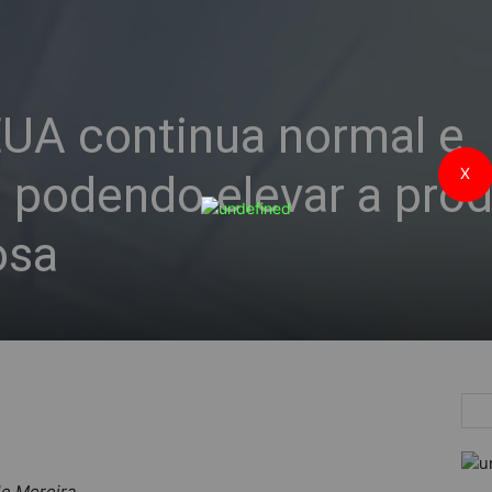
EUA continua normal e
X
a, podendo elevar a pro
osa
le Moreira.