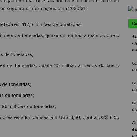
ivulgado no dia 10/07, acabou consolidando o aumento
as seguintes informações para 2020/21:
Co
jetada em 112,5 milhões de toneladas;
ilhões de toneladas, quase um milhão a mais do que o
5 
- 
ec
s de toneladas;
GE
ões de toneladas, quase 1,3 milhão a menos do que o
mo
GE
s de toneladas;
mo
es de toneladas;
GE
 96 milhões de toneladas;
mo
utores estadunidenses em US$ 8,50, contra US$ 8,55
Fa
e 
Im