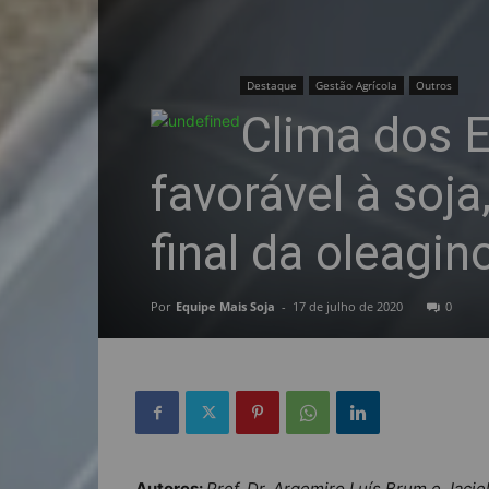
Destaque
Gestão Agrícola
Outros
Clima dos 
favorável à soj
final da oleagin
Por
Equipe Mais Soja
-
17 de julho de 2020
0
Autores:
Prof. Dr. Argemiro Luís Brum e Jacie