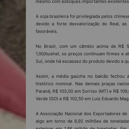
mesmo com estoques importantes existentes
A soja brasileira foi privilegiada pelos chi
devido a forte desvalorização do Real, a
favoráveis.
No Brasil, com um câmbio acima de R$ 5
1,00/bushel, os preços continuam firmes e 
Sul, onde há escassez do produto devido a qu
Assim, a média gaúcha no balcão fechou 
histórico nominal. Nas demais praças nacio
Paraná; R$ 103,00 em Sorriso (MT) e R$ 109,
Verde (GO) e R$ 102,50 em Luís Eduardo Maga
A Associação Nacional dos Exportadores de C
algo em torno de 8,92 milhões de toneladas
externas em 1,86 milhão de toneladas. Em