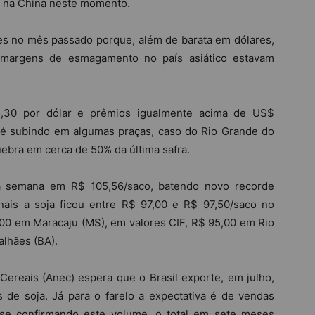
 na China neste momento.
neses no mês passado porque, além de barata em dólares,
s margens de esmagamento no país asiático estavam
,30 por dólar e prêmios igualmente acima de US$
até subindo em algumas praças, caso do Rio Grande do
ebra em cerca de 50% da última safra.
a semana em R$ 105,56/saco, batendo novo recorde
nais a soja ficou entre R$ 97,00 e R$ 97,50/saco no
00 em Maracaju (MS), em valores CIF, R$ 95,00 em Rio
lhães (BA).
ereais (Anec) espera que o Brasil exporte, em julho,
 de soja. Já para o farelo a expectativa é de vendas
 se confirmando este volume, o total em sete meses