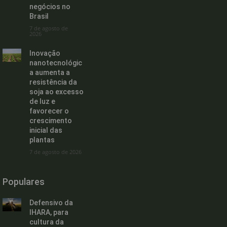
negócios no
Brasil
7 de agosto de
2026
Inovação
nanotecnológic
a aumenta a
resistência da
soja ao excesso
de luz e
favorecer o
crescimento
inicial das
plantas
7 de agosto de 2026
Populares
Defensivo da
IHARA, para
cultura da