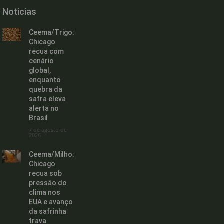
Noticias
Ceema/Trigo:
Chicago
recua com
cenário
global,
enquanto
quebra da
safra eleva
alerta no
Brasil
7 de agosto de
2026
Ceema/Milho:
Chicago
recua sob
pressão do
clima nos
EUA e avanço
da safrinha
trava