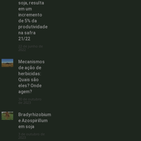
soja, resulta
em um
incremento
de 5% da
produtividade
na safra
21/22
22 de junho de
2022
Mecanismos
de ação de
herbicidas:
Quais são
eles? Onde
agem?
30 de outubro
de 2023
Bradyrhizobium
e Azospirillum
em soja
3 de outubro de
2023