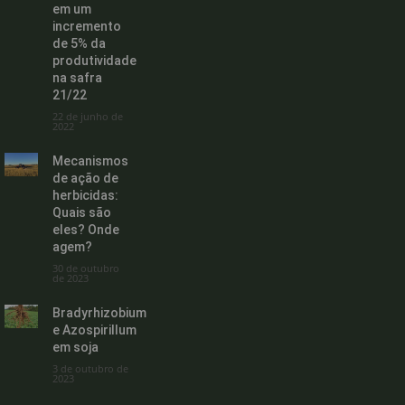
em um
incremento
de 5% da
produtividade
na safra
21/22
22 de junho de
2022
Mecanismos
de ação de
herbicidas:
Quais são
eles? Onde
agem?
30 de outubro
de 2023
Bradyrhizobium
e Azospirillum
em soja
3 de outubro de
2023