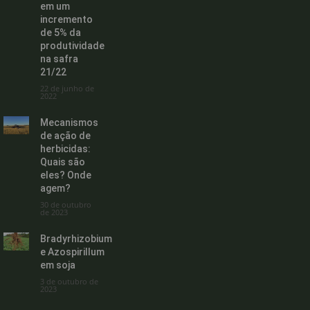
em um
incremento
de 5% da
produtividade
na safra
21/22
22 de junho de
2022
Mecanismos
de ação de
herbicidas:
Quais são
eles? Onde
agem?
30 de outubro
de 2023
Bradyrhizobium
e Azospirillum
em soja
3 de outubro de
2023