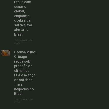
recua com
cenário
global,
enquanto
quebra da
safra eleva
alerta no
Brasil
7 de agosto de
2026
Ceema/Milho:
Chicago
recua sob
pressão do
clima nos
EUA e avanço
da safrinha
trava
negócios no
Brasil
7 de agosto de
2026