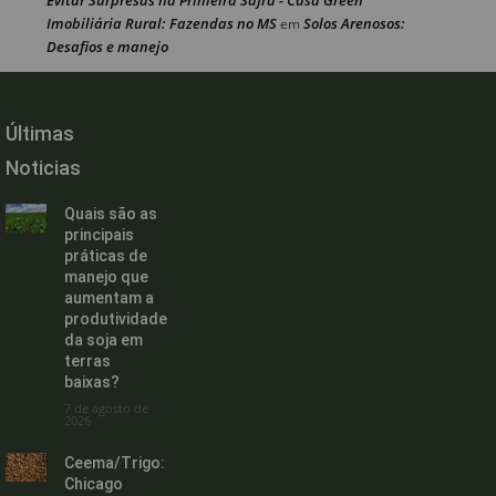
Imobiliária Rural: Fazendas no MS
Solos Arenosos:
em
Desafios e manejo
Últimas
Noticias
Quais são as
principais
práticas de
manejo que
aumentam a
produtividade
da soja em
terras
baixas?
7 de agosto de
2026
Ceema/Trigo:
Chicago