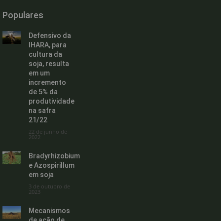
Populares
Defensivo da
IHARA, para
cultura da
soja, resulta
em um
incremento
de 5% da
produtividade
na safra
21/22
22 de junho de
2022
Bradyrhizobium
e Azospirillum
em soja
3 de outubro de
2023
Mecanismos
de ação de