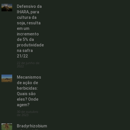
Defensivo da
IHARA, para
cultura da
soja, resulta
em um
incremento
de 5% da
produtividade
na safra
21/22
22 de junho de
2022
Mecanismos
de ação de
herbicidas:
Quais são
eles? Onde
agem?
30 de outubro
de 2023
Bradyrhizobium