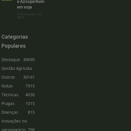
e Azospirillum
em soja
3 de outubro de
2023
Categorias
Populares
Destaque
30690
Gestão Agrícola
Outros
30141
Notas
7915
Técnicas
4036
Pragas
1015
Doenças
815
Inovações no
agronegócio
790