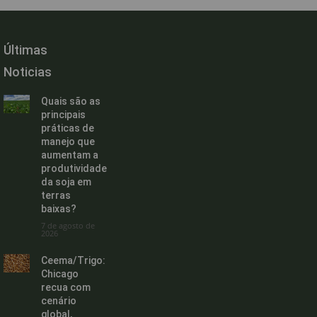
Últimas
Noticias
Quais são as
principais
práticas de
manejo que
aumentam a
produtividade
da soja em
terras
baixas?
7 de agosto de
2026
Ceema/Trigo:
Chicago
recua com
cenário
global,