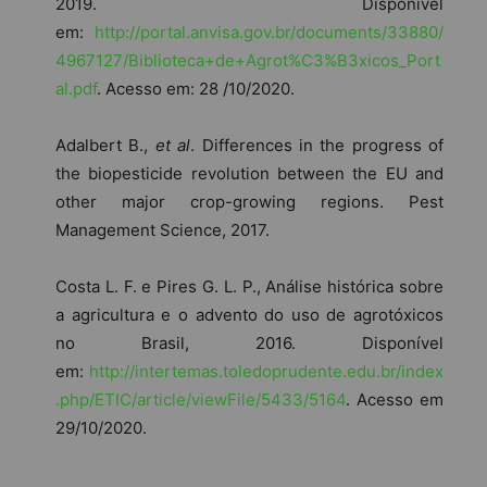
2019. Disponível
em:
http://portal.anvisa.gov.br/documents/33880/
4967127/Biblioteca+de+Agrot%C3%B3xicos_Port
al.pdf
. Acesso em: 28 /10/2020.
Adalbert B.,
et al
. Differences in the progress of
the biopesticide revolution between the EU and
other major crop-growing regions. Pest
Management Science, 2017.
Costa L. F. e Pires G. L. P., Análise histórica sobre
a agricultura e o advento do uso de agrotóxicos
no Brasil, 2016. Disponível
em:
http://intertemas.toledoprudente.edu.br/index
.php/ETIC/article/viewFile/5433/5164
. Acesso em
29/10/2020.