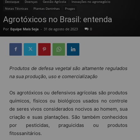
Destaque
Doenças
Gestão Agrícola
Inovações no agronegócio
Notas Técnicas
Plantas Daninhas
Pragas
Agrotóxicos no Brasil: entenda
Por
Equipe Mais Soja
-
31 de agosto de 2023
0
Produtos de defesa vegetal são altamente regulados
na sua produção, uso e comercialização
Os agrotóxicos ou defensivos agrícolas são produtos
químicos, físicos ou biológicos usados no controle
de seres vivos considerados nocivos ao homem, sua
criação e suas plantações. São também conhecidos
por pesticidas, praguicidas ou produtos
fitossanitários.