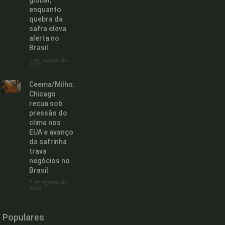
global,
enquanto
quebra da
safra eleva
alerta no
Brasil
7 de agosto de
2026
Ceema/Milho:
Chicago
recua sob
pressão do
clima nos
EUA e avanço
da safrinha
trava
negócios no
Brasil
7 de agosto de
2026
Populares