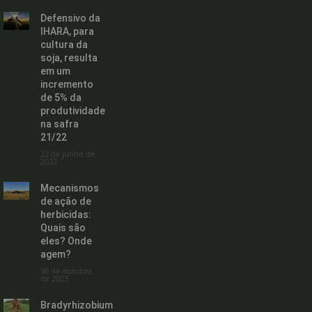
Defensivo da
IHARA, para
cultura da
soja, resulta
em um
incremento
de 5% da
produtividade
na safra
21/22
22 de junho de
2022
Mecanismos
de ação de
herbicidas:
Quais são
eles? Onde
agem?
30 de outubro
de 2023
Bradyrhizobium