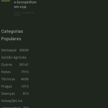
e Azospirillum
em soja
3 de outubro de
2023
Categorias
Populares
Destaque
30690
Gestão Agrícola
Outros
30141
Notas
7915
Técnicas
4036
Pragas
1015
Doenças
815
Inovações no
agronegócio
790