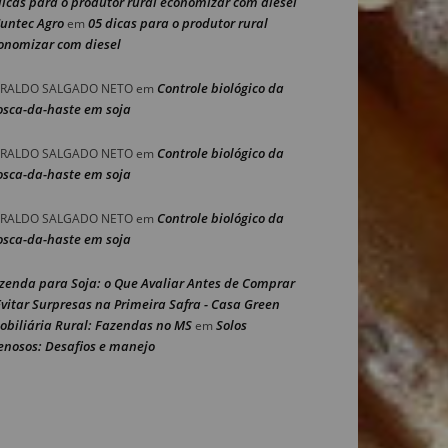
dicas para o produtor rural economizar com diesel
Nuntec Agro
05 dicas para o produtor rural
em
onomizar com diesel
Controle biológico da
RALDO SALGADO NETO
em
sca-da-haste em soja
Controle biológico da
RALDO SALGADO NETO
em
sca-da-haste em soja
Controle biológico da
RALDO SALGADO NETO
em
sca-da-haste em soja
zenda para Soja: o Que Avaliar Antes de Comprar
Evitar Surpresas na Primeira Safra - Casa Green
obiliária Rural: Fazendas no MS
Solos
em
enosos: Desafios e manejo