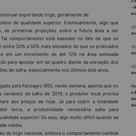
5 
- 
ec
continuar exportando trigo, geralmente de
oduto de qualidade superior. Eventualmente, algo que
GE
, as primeiras projeções sobre a futura área a ser
mo
. Tal comportamento está baseado no fato de que os
em entre 30% a 50% mais elevados do que os praticados
GE
mo
-se em um incremento de até 12% na área semeada
edo para apostar em tal quadro diante da elevação dos
GE
ões de safra, especialmente nos últimos dois anos.
mo
lgado pela Fecoagro (RS), neste semana, aponta que no
Fa
e 
 variáveis da safra de 2019, o produtor local precisa
Im
are aos preços de hoje. Já para cobrir a totalidade
Ar
or terra, a produtividade necessária salta para
ualidade superior! Ou seja, algo muito difícil quando se
dade média.
es do trigo nacional, embora o comportamento cambial