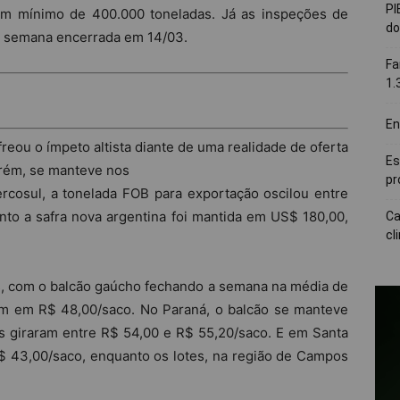
PI
m mínimo de 400.000 toneladas. Já as inspeções de
do
a semana encerrada em 14/03.
Fa
1.
En
reou o ímpeto altista diante de uma realidade de oferta
Es
rém, se manteve nos
pr
cosul, a tonelada FOB para exportação oscilou entre
o a safra nova argentina foi mantida em US$ 180,00,
Ca
cl
is, com o balcão gaúcho fechando a semana na média de
am em R$ 48,00/saco. No Paraná, o balcão se manteve
s giraram entre R$ 54,00 e R$ 55,20/saco. E em Santa
R$ 43,00/saco, enquanto os lotes, na região de Campos