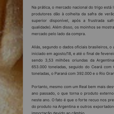
Na prática, o mercado nacional do trigo está
produtores dão à colheita da safra de ver
superior disponível, após a frustrada s
qualidade). Além disso, os moinhos se mostr
mercado pelo lado da compra.
Aliás, segundo o dados oficiais brasileiros, 
iniciado em agosto/18, e até o final de fever
sendo 3,53 milhões oriundas da Argentina
653.000 toneladas, seguido do Ceará com 
toneladas, o Paraná com 392.000 e o Rio Gra
Portanto, mesmo com um Real bem mais desv
ano passado, o que torna o produto externo
neste ano. O fato é que o forte recuo nos pr
do produto na Argentina e outros exportado
importação devido ao câmbio.