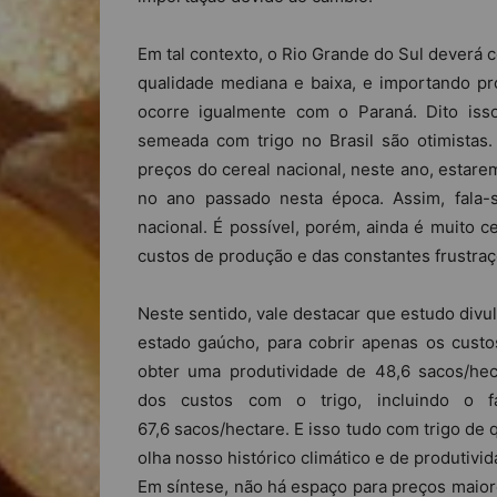
Em tal contexto, o Rio Grande do Sul deverá 
qualidade mediana e baixa, e importando pr
ocorre igualmente com o Paraná. Dito isso
semeada com trigo no Brasil são otimistas
preços do cereal nacional, neste ano, estar
no ano passado nesta época. Assim, fala
nacional. É possível, porém, ainda é muito c
custos de produção e das constantes frustraç
Neste sentido, vale destacar que estudo divu
estado gaúcho, para cobrir apenas os custos
obter uma produtividade de 48,6 sacos/hect
dos custos com o trigo, incluindo o fat
67,6 sacos/hectare. E isso tudo com trigo de q
olha nosso histórico climático e de produtivi
Em síntese, não há espaço para preços maior