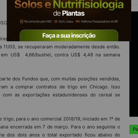
03/2019 a 21/03/2019
girem o mais baixo nível em meses, quando o primeiro
a 11/03, se recuperaram moderadamente desde então.
cou em US$ 4,66/bushel, contra US$ 4,48 na semana
parte dos Fundos que, com muitas posições vendidas,
aram a comprar contratos de trigo em Chicago. Isso
 com as exportações estadunidenses do cereal se
 trigo, para o ano comercial 2018/19, iniciado em 1º de
mana encerrada em 7 de março. Para o ano seguinte o
Po
a dos dois anos o total exportado ficou abaixo do