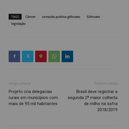
TAGS
Câncer
consulta publica glifosato
Glifosato
legislação
Artigo anterior
Próximo artigo
Projeto cria delegacias
Brasil deve registrar a
rurais em municípios com
segunda 2ª maior colheita
mais de 95 mil habitantes
de milho na safra
2018/2019