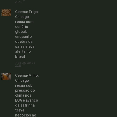
2026
Ceema/Trigo:
Chicago
recua com
cenário
global,
enquanto
quebra da
safra eleva
alerta no
Brasil
7 de agosto de
2026
Ceema/Milho:
Chicago
recua sob
pressão do
clima nos
EUA e avanço
da safrinha
trava
negócios no