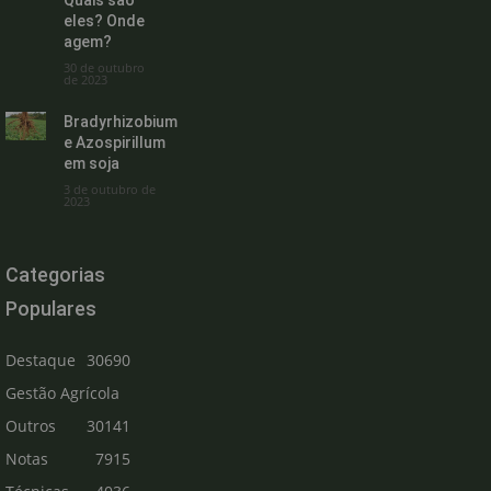
Quais são
eles? Onde
agem?
30 de outubro
de 2023
Bradyrhizobium
e Azospirillum
em soja
3 de outubro de
2023
Categorias
Populares
Destaque
30690
Gestão Agrícola
Outros
30141
Notas
7915