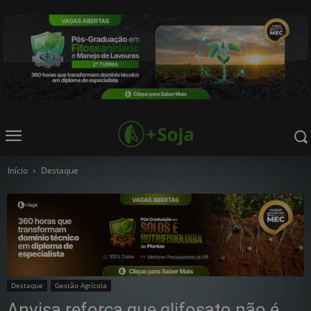
Início
Destaque
Destaque
Gestão Agrícola
Anvisa reforça que glifosato não é