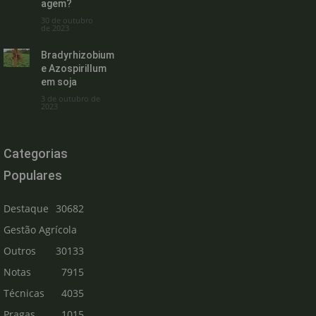
agem?
30 de outubro
de 2023
Bradyrhizobium
e Azospirillum
em soja
3 de outubro de
2023
Categorias
Populares
Destaque
30682
Gestão Agrícola
Outros
30133
Notas
7915
Técnicas
4035
Pragas
1015