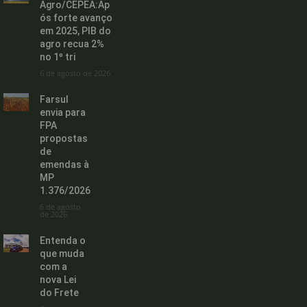
Agro/CEPEA:Ap
ós forte avanço
em 2025, PIB do
agro recua 2%
no 1º tri
6 de agosto de 2026
Farsul
envia para
FPA
propostas
de
emendas à
MP
1.376/2026
6 de agosto
de 2026
Entenda o
que muda
com a
nova Lei
do Frete