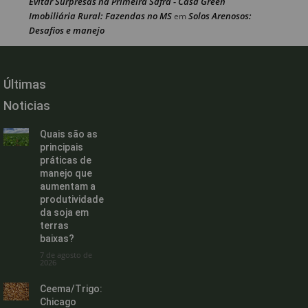
Evitar Surpresas na Primeira Safra - Casa Green
Imobiliária Rural: Fazendas no MS
Solos Arenosos:
em
Desafios e manejo
Últimas
Noticias
Quais são as
principais
práticas de
manejo que
aumentam a
produtividade
da soja em
terras
baixas?
7 de agosto de
2026
Ceema/Trigo:
Chicago