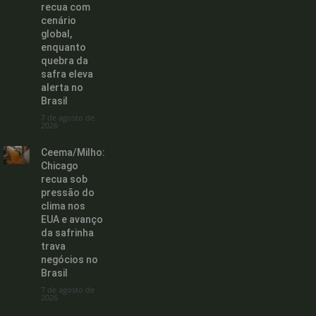
recua com
cenário
global,
enquanto
quebra da
safra eleva
alerta no
Brasil
7 de agosto de
2026
Ceema/Milho:
Chicago
recua sob
pressão do
clima nos
EUA e avanço
da safrinha
trava
negócios no
Brasil
7 de agosto de
2026