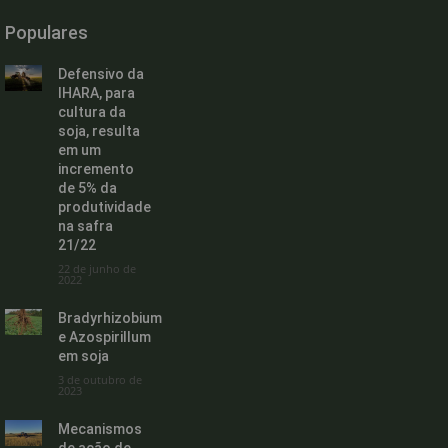
Populares
Defensivo da
IHARA, para
cultura da
soja, resulta
em um
incremento
de 5% da
produtividade
na safra
21/22
22 de junho de
2022
Bradyrhizobium
e Azospirillum
em soja
3 de outubro de
2023
Mecanismos
de ação de