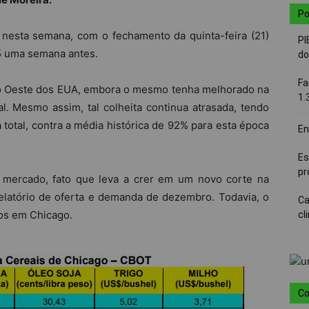
Po
nesta semana, com o fechamento da quinta-feira (21)
PI
5 uma semana antes.
do
Fa
io Oeste dos EUA, embora o mesmo tenha melhorado na
1.
l. Mesmo assim, tal colheita continua atrasada, tendo
a total, contra a média histórica de 92% para esta época
En
Es
pr
o mercado, fato que leva a crer em um novo corte na
elatório de oferta e demanda de dezembro. Todavia, o
Ca
ços em Chicago.
cl
Co