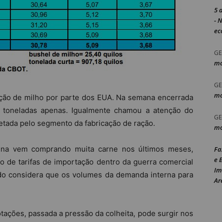
5 
- 
ec
GE
mo
GE
mo
ação de milho por parte dos EUA. Na semana encerrada
7 toneladas apenas. Igualmente chamou a atenção do
GE
tada pelo segmento da fabricação de ração.
mo
hina vem comprando muita carne nos últimos meses,
Fa
e 
 de tarifas de importação dentro da guerra comercial
Im
ado considera que os volumes da demanda interna para
Ar
tações, passada a pressão da colheita, pode surgir nos