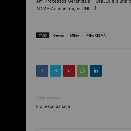
em Processos Gerenciais – UNIJUÍ e aluna 
ADM – Administração UNIJUÍ.
TAGS
Ceema
Milho
Milho CEEMA
Artigo anterior
E o preço da soja…