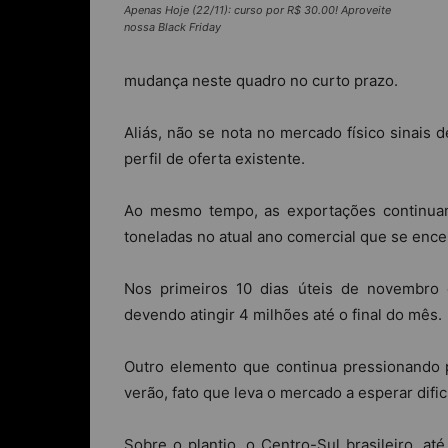
Apenas Hoje (22/11): curso por R$ 30.00! Aproveite
nossa Black Friday
mudança neste quadro no curto prazo.
Aliás, não se nota no mercado físico sinais 
perfil de oferta existente.
Ao mesmo tempo, as exportações continuam
toneladas no atual ano comercial que se ence
Nos primeiros 10 dias úteis de novembro 
devendo atingir 4 milhões até o final do mês.
Outro elemento que continua pressionando p
verão, fato que leva o mercado a esperar dif
Sobre o plantio, o Centro-Sul brasileiro, at