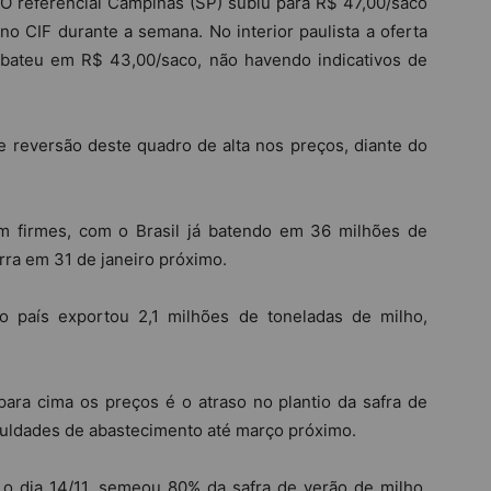
O referencial Campinas (SP) subiu para R$ 47,00/saco
no CIF durante a semana. No interior paulista a oferta
bateu em R$ 43,00/saco, não havendo indicativos de
de reversão deste quadro de alta nos preços, diante do
 firmes, com o Brasil já batendo em 36 milhões de
rra em 31 de janeiro próximo.
o país exportou 2,1 milhões de toneladas de milho,
ara cima os preços é o atraso no plantio da safra de
iculdades de abastecimento até março próximo.
é o dia 14/11, semeou 80% da safra de verão de milho,