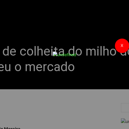
X
 de colheita do milho 
eu o mercado
le Moreira.