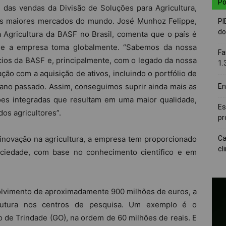
Po
 das vendas da Divisão de Soluções para Agricultura,
dos maiores mercados do mundo. José Munhoz Felippe,
PI
do
 Agricultura da BASF no Brasil, comenta que o país é
que a empresa toma globalmente. “Sabemos da nossa
Fa
ios da BASF e, principalmente, com o legado da nossa
1.
ação com a aquisição de ativos, incluindo o portfólio de
ano passado. Assim, conseguimos suprir ainda mais as
En
ões integradas que resultam em uma maior qualidade,
Es
dos agricultores”.
pr
inovação na agricultura, a empresa tem proporcionado
Ca
cl
sociedade, com base no conhecimento científico e em
lvimento de aproximadamente 900 milhões de euros, a
rutura nos centros de pesquisa. Um exemplo é o
o de Trindade (GO), na ordem de 60 milhões de reais. E