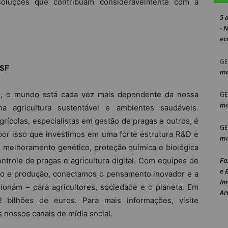
oluções que contribuam consideravelmente com a
5 
- 
ec
GE
ASF
mo
, o mundo está cada vez mais dependente da nossa
GE
mo
 agricultura sustentável e ambientes saudáveis.
grícolas, especialistas em gestão de pragas e outros, é
GE
 por isso que investimos em uma forte estrutura R&D e
mo
 melhoramento genético, proteção química e biológica
ontrole de pragas e agricultura digital. Com equipes de
Fa
e 
ório e produção, conectamos o pensamento inovador e a
Im
ncionam – para agricultores, sociedade e o planeta. Em
Ar
 bilhões de euros. Para mais informações, visite
nossos canais de mídia social.