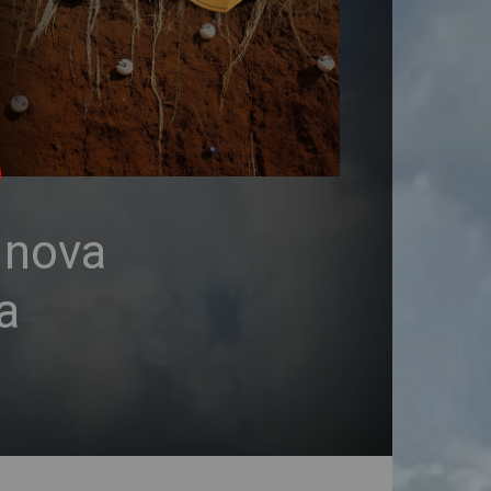
 nova
a