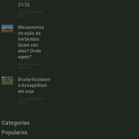
21/22
22 de junho de
2022
Mecanismos
de ação de
herbicidas:
Quais são
eles? Onde
agem?
30 de outubro
de 2023
Bradyrhizobium
e Azospirillum
em soja
3 de outubro de
2023
Categorias
Populares