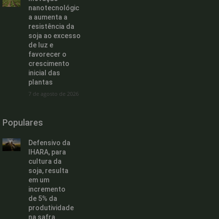
nanotecnológic
a aumenta a
resistência da
soja ao excesso
de luz e
favorecer o
crescimento
inicial das
plantas
7 de agosto de 2026
Populares
Defensivo da
IHARA, para
cultura da
soja, resulta
em um
incremento
de 5% da
produtividade
na safra