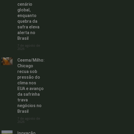
cenário
global,
enquanto
quebra da
safra eleva
alerta no
Brasil
7 de agosto de
2026
Ceema/Milho:
Chicago
recua sob
pressão do
clima nos
EUA e avanço
da safrinha
trava
negócios no
Brasil
7 de agosto de
2026
Inovação