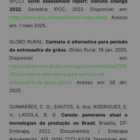
(IPCC).
Sixth assessment report: climate change
2022.
Genebra: IPCC, 2022. Disponível em:
https://www.ipcc.ch/assessment-report/ar6/
Acesso
em: 1 maio 2025.
GLOBO RURAL.
Carinata é alternativa para período
de entressafra de grãos.
Globo Rural
, 18 jan. 2025.
Disponível em:
https://globorural.globo.com/agricultura/noticia/2025
/01/carinata-e-alternativa-para-periodo-de-
entressafra-de-graos.ghtml
. Acesso em: 28 abr.
2025.
GUIMARÃES, C. G.; SANTOS, A. dos; RODRIGUES, E.
V.; LAVIOLA, B. G.
Canola: panorama atual e
tecnologias de produção no Brasil.
Brasília, DF:
Embrapa, 2022. (Documentos / Embrapa
Agroenergia, 40). ISSN 2177-4439. Disponível em: