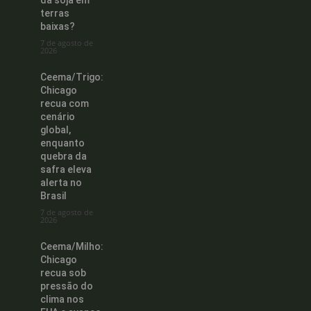
da soja em
terras
baixas?
7 de agosto de
2026
Ceema/Trigo:
Chicago
recua com
cenário
global,
enquanto
quebra da
safra eleva
alerta no
Brasil
7 de agosto de
2026
Ceema/Milho:
Chicago
recua sob
pressão do
clima nos