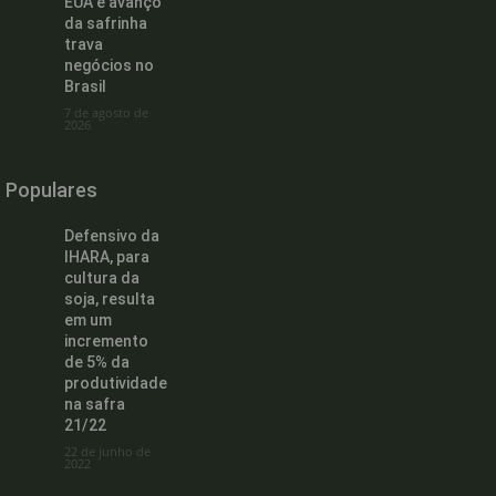
EUA e avanço
da safrinha
trava
negócios no
Brasil
7 de agosto de
2026
Populares
Defensivo da
IHARA, para
cultura da
soja, resulta
em um
incremento
de 5% da
produtividade
na safra
21/22
22 de junho de
2022