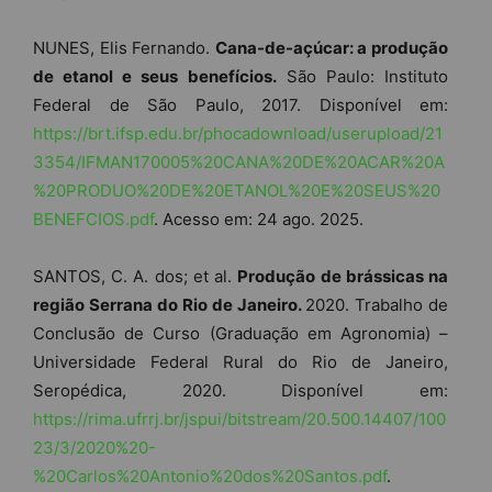
NUNES, Elis Fernando.
Cana-de-açúcar: a produção
de etanol e seus benefícios.
São Paulo: Instituto
Federal de São Paulo, 2017. Disponível em:
https://brt.ifsp.edu.br/phocadownload/userupload/21
3354/IFMAN170005%20CANA%20DE%20ACAR%20A
%20PRODUO%20DE%20ETANOL%20E%20SEUS%20
BENEFCIOS.pdf
. Acesso em: 24 ago. 2025.
SANTOS, C. A. dos; et al.
Produção de brássicas na
região Serrana do Rio de Janeiro.
2020. Trabalho de
Conclusão de Curso (Graduação em Agronomia) –
Universidade Federal Rural do Rio de Janeiro,
Seropédica, 2020. Disponível em:
https://rima.ufrrj.br/jspui/bitstream/20.500.14407/100
23/3/2020%20-
%20Carlos%20Antonio%20dos%20Santos.pdf
.