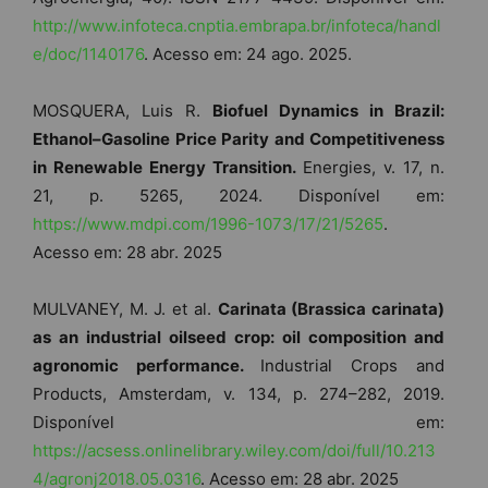
http://www.infoteca.cnptia.embrapa.br/infoteca/handl
e/doc/1140176
. Acesso em: 24 ago. 2025.
MOSQUERA, Luis R.
Biofuel Dynamics in Brazil:
Ethanol–Gasoline Price Parity and Competitiveness
in Renewable Energy Transition.
Energies, v. 17, n.
21, p. 5265, 2024. Disponível em:
https://www.mdpi.com/1996-1073/17/21/5265
.
Acesso em: 28 abr. 2025
MULVANEY, M. J. et al.
Carinata (Brassica carinata)
as an industrial oilseed crop: oil composition and
agronomic performance.
Industrial Crops and
Products, Amsterdam, v. 134, p. 274–282, 2019.
Disponível em:
https://acsess.onlinelibrary.wiley.com/doi/full/10.213
4/agronj2018.05.0316
. Acesso em: 28 abr. 2025