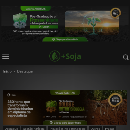
Início
Destaque
Destaque
Gestão Agrícola
Inovações no agronegócio
Outros
Pragas