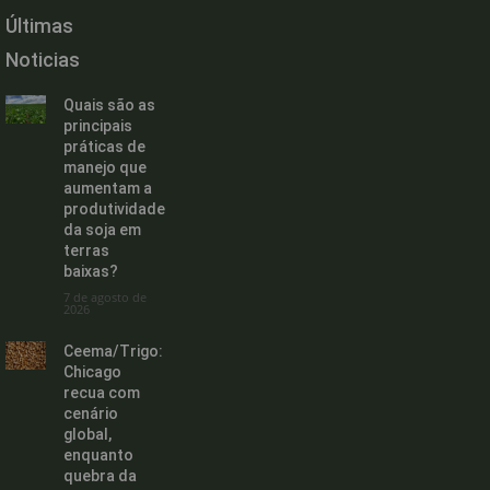
Últimas
Noticias
Quais são as
principais
práticas de
manejo que
aumentam a
produtividade
da soja em
terras
baixas?
7 de agosto de
2026
Ceema/Trigo:
Chicago
recua com
cenário
global,
enquanto
quebra da