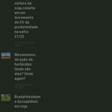
cultura da
soja, resulta
em um
incremento
de 5% da
produtividade
na safra
21/22
22 de junho de
2022
Mecanismos
de ação de
herbicidas:
Quais são
eles? Onde
agem?
30 de outubro
de 2023
Bradyrhizobium
e Azospirillum
em soja