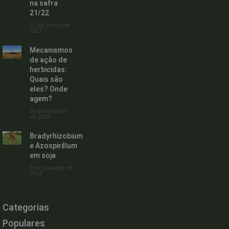
na safra
21/22
22 de junho de
2022
Mecanismos
de ação de
herbicidas:
Quais são
eles? Onde
agem?
30 de outubro
de 2023
Bradyrhizobium
e Azospirillum
em soja
3 de outubro de
2023
Categorias
Populares