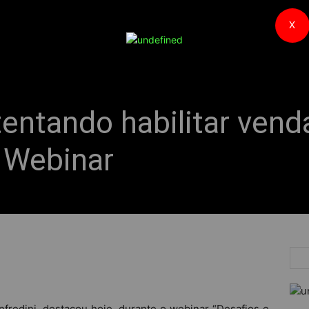
X
 tentando habilitar vend
 Webinar
nfredini, destacou hoje, durante o webinar “Desafios e