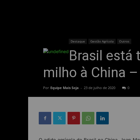
Destaque
Gestão Agrícola
Outros
Brasil está
milho à China –
Por
Equipe Mais Soja
-
23 de julho de 2020
0
O adido agrícola do Brasil na China, Jean Ma