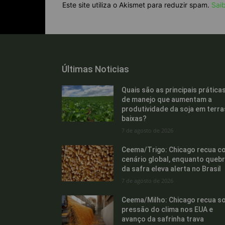
Este site utiliza o Akismet para reduzir spam.
Sai
Últimas Noticias
Quais são as principais prática
de manejo que aumentam a
produtividade da soja em terra
baixas?
7 de agosto de 2026
Ceema/Trigo: Chicago recua c
cenário global, enquanto queb
da safra eleva alerta no Brasil
7 de agosto de 2026
Ceema/Milho: Chicago recua s
pressão do clima nos EUA e
avanço da safrinha trava