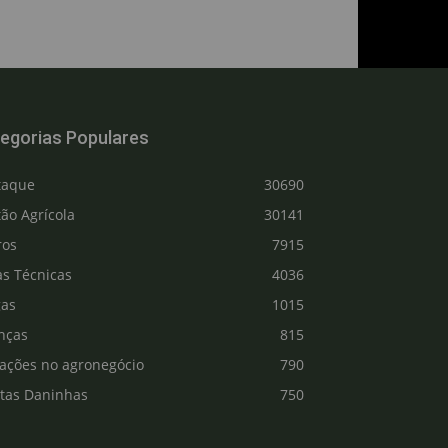
egorias Populares
taque
30690
ão Agrícola
30141
ros
7915
as Técnicas
4036
gas
1015
nças
815
vações no agronegócio
790
ntas Daninhas
750