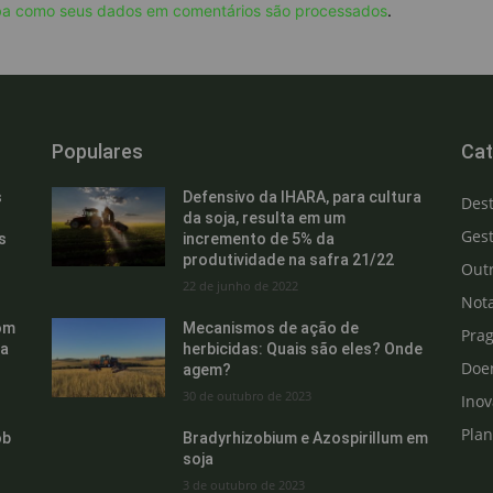
ba como seus dados em comentários são processados
.
Populares
Cat
s
Defensivo da IHARA, para cultura
Des
da soja, resulta em um
Gest
s
incremento de 5% da
produtividade na safra 21/22
Out
22 de junho de 2022
Not
om
Mecanismos de ação de
Pra
ra
herbicidas: Quais são eles? Onde
Doe
agem?
30 de outubro de 2023
Ino
Pla
ob
Bradyrhizobium e Azospirillum em
soja
3 de outubro de 2023