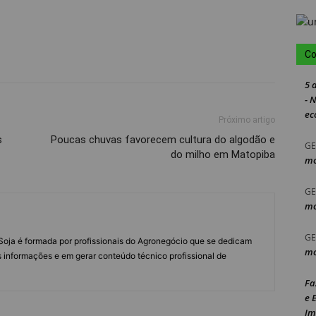
Co
5 
- 
ec
Próximo artigo
s
Poucas chuvas favorecem cultura do algodão e
GE
do milho em Matopiba
mo
GE
mo
GE
s Soja é formada por profissionais do Agronegócio que se dedicam
mo
 informações e em gerar conteúdo técnico profissional de
Fa
e 
Im