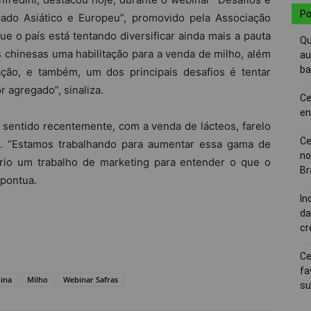
Po
cado Asiático e Europeu”, promovido pela Associação
ue o país está tentando diversificar ainda mais a pauta
Qu
chinesas uma habilitação para a venda de milho, além
au
ba
ção, e também, um dos principais desafios é tentar
 agregado”, sinaliza.
Ce
en
sentido recentemente, com a venda de lácteos, farelo
Ce
a. “Estamos trabalhando para aumentar essa gama de
no
rio um trabalho de marketing para entender o que o
Br
 pontua.
In
da
cr
Ce
fa
hina
Milho
Webinar Safras
su