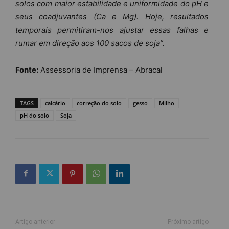
solos com maior estabilidade e uniformidade do pH e
seus coadjuvantes (Ca e Mg). Hoje, resultados
temporais permitiram-nos ajustar essas falhas e
rumar em direção aos 100 sacos de soja”.
Fonte:
Assessoria de Imprensa – Abracal
TAGS
calcário
correção do solo
gesso
Milho
pH do solo
Soja
Artigo anterior
Próximo artigo