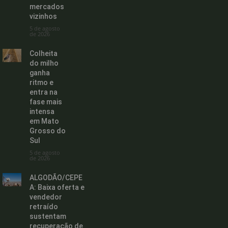
mercados
vizinhos
5 de agosto
de 2026
Colheita
do milho
ganha
ritmo e
entra na
fase mais
intensa
em Mato
Grosso do
Sul
5 de agosto
de 2026
ALGODÃO/CEPE
A: Baixa oferta e
vendedor
retraído
sustentam
recuperação de