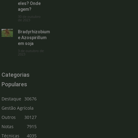
eles? Onde
agem?
30 de outubro
de 2023
Bradyrhizobium
e Azospirillum
em soja
3 de outubro de
2023
Categorias
Populares
Destaque
30676
Gestão Agrícola
Outros
30127
Notas
7915
Técnicas
4035